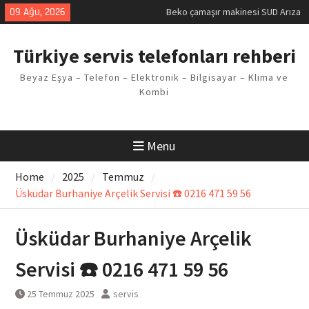
Kodu
Skip
09 Ağu, 2026
Demirdöküm buzdolabı E1 Arıza
to
Kodu
content
Demirdöküm çamaşır makinesi E5
Türkiye servis telefonları rehberi
Arızası Çözümü
E02 Arıza Kodu Regal kombi
Beyaz Eşya – Telefon – Elektronik – Bilgisayar – Klima ve
Sorunu
Kombi
Viessmann kombi F3 Hatası
Çözüm Yöntemleri
Menu
Home
2025
Temmuz
Üsküdar Burhaniye Arçelik Servisi ☎️ 0216 471 59 56
Üsküdar Burhaniye Arçelik
Servisi ☎️ 0216 471 59 56
25 Temmuz 2025
servis