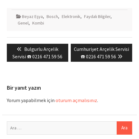
Beyaz Eşya
,
Bosch
,
Elektronik
,
Faydalı Bilgiler
,
Genel
,
Kombi
Yazı
Previous
Next
Bulgurlu Arçelik
Cumhuriyet Arçelik Servisi
gezinmesi
post:
post:
Servisi ☎️ 0216 471 59 56
☎️ 0216 471 59 56
Bir yanıt yazın
Yorum yapabilmek için
oturum açmalısınız
.
Arama: