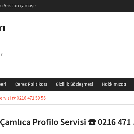
u Ariston çamaşır
unu
Arızası Çözümü
rı
labı F5 Hatası Çözüm
şır makinesi E03 Arıza
r –
 E3 Arızası Çözümü
eri
Çerez Politikası
Gizlilik Sözleşmesi
Hakkımızda
ervisi ☎️ 0216 471 59 56
 Çamlıca Profilo Servisi ☎️ 0216 471