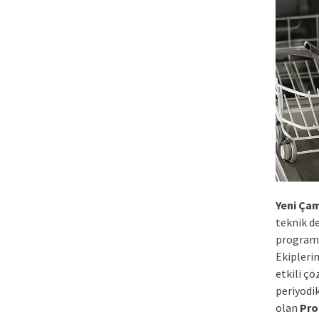
Yeni Çam
teknik d
program s
Ekipleri
etkili ç
periyodi
olan
Pro