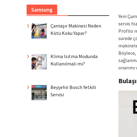
Samsung
Yeni Çam
servis h
Çamaşır Makinesi Neden
Profilo m
Kötü Koku Yapar?
sürede ç
makinele
Böylece,
Klima Isıtma Modunda
sağlanma
Kullanılmalı mı?
onarımı 
Bulaş
Beyşehir Bosch Yetkili
Servisi