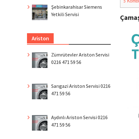
5
Komb
Şebinkarahisar Siemens
Yetkili Servisi
Çamaş
Ariston
Zümrütevler Ariston Servisi
0216 471 59 56
Sarıgazi Ariston Servisi 0216
471 59 56
Aydınlı Ariston Servisi 0216
471 59 56