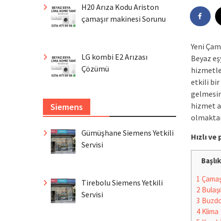
H20 Arıza Kodu Ariston
çamaşır makinesi Sorunu
Yeni Çam
LG kombi E2 Arızası
Beyaz eşy
Çözümü
hizmetler
etkili bi
gelmesini
hizmet an
Siemens
olmaktan
Gümüşhane Siemens Yetkili
Hızlı v
Servisi
Başlık
1
Çamaşı
Tirebolu Siemens Yetkili
2
Bulaşı
Servisi
3
Buzdo
4
Klima