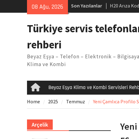
Skip
Son Yazılanlar
H20 Arıza Kod
08 Ağu, 2026
to
makinesi Sor
content
LG kombi E2 
Türkiye servis telefonla
Arçelik buzdo
Yöntemleri
rehberi
Vaillant çama
Kodu
Beyaz Eşya – Telefon – Elektronik – Bilgisaya
Ferroli klima
Klima ve Kombi
Beyaz Eşya Klima ve Kombi Servisleri Rehb
Home
Home
2025
Temmuz
Yeni Çamlıca Profilo S
Yeni
Arçelik