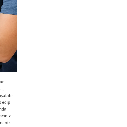
man
ı,
şabilir.
s edip
ında
acınız
rsiniz.