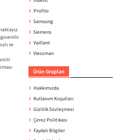
İndesit
Profilo
Samsung
maktayız.
Siemens
 güvenilir
Vaillant
ızlı ve
Viessman
ntili
irması
Ürün Grupları
Hakkımızda
Kullanım Koşulları
Gizlilik Sözleşmesi
Çerez Politikası
Faydalı Bilgiler