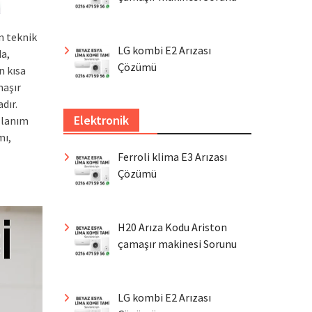
n teknik
LG kombi E2 Arızası
a,
Çözümü
n kısa
maşır
dır.
Elektronik
llanım
mı,
Ferroli klima E3 Arızası
Çözümü
H20 Arıza Kodu Ariston
çamaşır makinesi Sorunu
LG kombi E2 Arızası