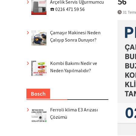
56
Arçelik Servis Uğurmumcu
☎️ 0216 471 59 56
31 Tem
Çamaşır Makinesi Neden
Çalışıp Sonra Duruyor?
Kombi Bakımı Nedir ve
Neden Yapılmalıdır?
Bosch
Ferroli klima E3 Arızası
Çözümü