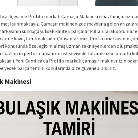
lıca ilçesinde Profilo markalı Çamaşır Makinesi cihazlar için uzma
izmeti sunmaktayız. Çamaşır makinenizde meydana gelen arızalard
arkasının sunduğu yüksek kaliteli parçalar kullanılarak sorunlar e
özüme kavuşturulmaktadır. Çalışanlarımız, Profilo markasının ça
ri konusunda özel eğitim almış uzman teknisyenlerden oluşmakta
 cihazınızın performansını en üst seviyede tutarak uzun ömürlü ku
ktadır. Yeni Çamlıca’da Profilo markalı çamaşır makinenizin bakı
ve yedek parça temini konularında bize güvenebilirsiniz.
ık Makinesi