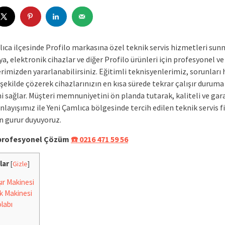
lıca ilçesinde Profilo markasına özel teknik servis hizmetleri sun
a, elektronik cihazlar ve diğer Profilo ürünleri için profesyonel ve
imizden yararlanabilirsiniz. Eğitimli teknisyenlerimiz, sorunları h
r şekilde çözerek cihazlarınızın en kısa sürede tekrar çalışır duruma
 sağlar. Müşteri memnuniyetini ön planda tutarak, kaliteli ve gara
layışımız ile Yeni Çamlıca bölgesinde tercih edilen teknik servis f
 gurur duyuyoruz.
e profesyonel Çözüm
☎️ 0216 471 59 56
lar
[
Gizle
]
r Makinesi
k Makinesi
labı