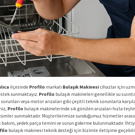
lıca
ilçesinde
Profilo
markalı
Bulaşık Makinesi
cihazlar için uz
estek sunmaktayız.
Profilo
bulaşık makineleri genellikle su sızıntıs
orunları veya motor arızaları gibi çeşitli teknik sorunlarla karşıla
miz,
Profilo
bulaşık makinelerinde sık görülen arızaları hızla teşhi
özümler sunmaktadır. Müşterilerimize sunduğumuz hizmetler aras
k bakım, yedek parça temini ve sorun giderme bulunmaktadır. İhtiy
filo
bulaşık makinesi teknik desteği için bizimle iletişime geçebili