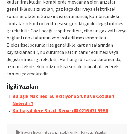
kullanılmaktadır. Kombilerde meydana gelen arızalar
genellikle su sızıntıları, gaz kaçakları veya elektriksel
sorunlar olabilir. Su sızıntısı durumunda, kombi içindeki
contaların kontrol edilmesi ve gerektiğinde değiştirilmesi
gerekebilir. Gaz kaçağı tespit edilirse, cihazın gaz valfi veya
bağlantı noktalarının kontrol edilmesi önemlidir.
Elektriksel sorunlar ise genellikle kart arızalarından
kaynaklanabilir, bu durumda kartın tamir edilmesi veya
değiştirilmesi gerekebilir. Herhangi bir arıza durumunda,
uzman teknik ekibimiz en kısa sürede müdahale ederek
sorunu çözmektedir.
İlgili Yazılar:
Bulaşık Makinesi Su Akıtıyor Sorunu ve Çözüleri
Nelerdir ?
Kurbağalıdere Bosch Servisi ☎️ 0216 471 59 56
Beyaz Eşya
,
Bosch
,
Elektronik
,
Faydalı Bilgiler
,