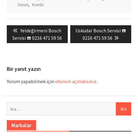
Genel
,
Kombi
Yazı
Previous
Next
Yeldeğirmeni Bosch
Üsküdar Bosch Servisi ☎️
gezinmesi
post:
post:
Servisi ☎️ 0216 471 59 56
0216 471 59 56
Bir yanıt yazın
Yorum yapabilmek için
oturum açmalısınız
.
Arama:
Markalar