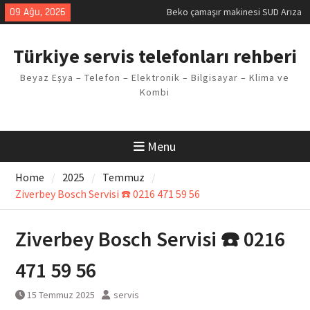
Skip
09 Ağu, 2026
Demirdöküm buzdolabı E1 Arıza
to
Kodu
content
Demirdöküm çamaşır makinesi E5
Türkiye servis telefonları rehberi
Arızası Çözümü
E02 Arıza Kodu Regal kombi
Beyaz Eşya – Telefon – Elektronik – Bilgisayar – Klima ve
Sorunu
Kombi
Viessmann kombi F3 Hatası
Çözüm Yöntemleri
Beko çamaşır makinesi SUD Arıza
Kodu
Menu
Home
2025
Temmuz
Ziverbey Bosch Servisi ☎️ 0216 471 59 56
Ziverbey Bosch Servisi ☎️ 0216
471 59 56
15 Temmuz 2025
servis