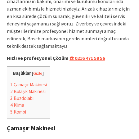
cihazlarınızın bakımı, onarımı ve kurulumu konularında
uzman ekibimizle hizmetinizdeyiz. Arızalı cihazlarınız için
en kısa sürede çözüm sunarak, güvenilir ve kaliteli servis
deneyimi yaşamanızı sağlıyoruz. Ziverbey ve çevresindeki
müşterilerimize profesyonel hizmet sunmayı amaç
edinerek, Bosch markasının gereksinimleri doğrultusunda
teknik destek sağlamaktayız.
Hızlı ve profesyonel Çözüm
☎️ 0216 471 59 56
Başlıklar
[
Gizle
]
1
Çamaşır Makinesi
2
Bulaşık Makinesi
3
Buzdolabı
4
Klima
5
Kombi
Çamaşır Makinesi