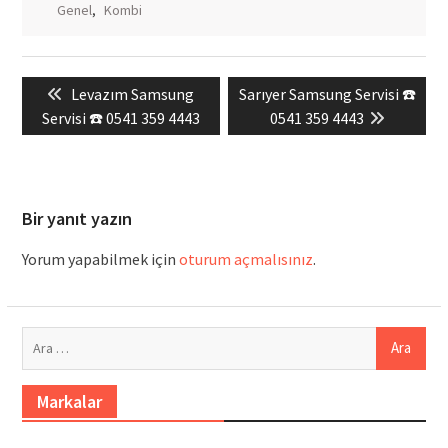
Genel
,
Kombi
Yazı
Previous
Next
Levazım Samsung
Sarıyer Samsung Servisi ☎️
gezinmesi
post:
post:
Servisi ☎️ 0541 359 4443
0541 359 4443
Bir yanıt yazın
Yorum yapabilmek için
oturum açmalısınız
.
Arama:
Markalar