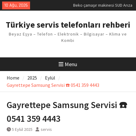
Kodu
Skip
10 Ağu, 2026
Demirdöküm buzdolabı E1 Arıza
to
Kodu
content
Demirdöküm çamaşır makinesi E5
Türkiye servis telefonları rehberi
Arızası Çözümü
E02 Arıza Kodu Regal kombi
Beyaz Eşya – Telefon – Elektronik – Bilgisayar – Klima ve
Sorunu
Kombi
Viessmann kombi F3 Hatası
Çözüm Yöntemleri
Menu
Home
2025
Eylül
Gayrettepe Samsung Servisi ☎️ 0541 359 4443
Gayrettepe Samsung Servisi ☎️
0541 359 4443
5 Eylül 2025
servis