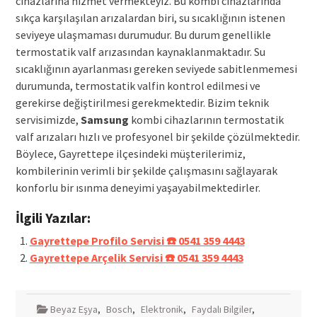
cihazlarına hizmet vermekteyiz. Bu kombi cihazlarında
sıkça karşılaşılan arızalardan biri, su sıcaklığının istenen
seviyeye ulaşmaması durumudur. Bu durum genellikle
termostatik valf arızasından kaynaklanmaktadır. Su
sıcaklığının ayarlanması gereken seviyede sabitlenmemesi
durumunda, termostatik valfin kontrol edilmesi ve
gerekirse değiştirilmesi gerekmektedir. Bizim teknik
servisimizde,
Samsung
kombi cihazlarının termostatik
valf arızaları hızlı ve profesyonel bir şekilde çözülmektedir.
Böylece, Gayrettepe ilçesindeki müşterilerimiz,
kombilerinin verimli bir şekilde çalışmasını sağlayarak
konforlu bir ısınma deneyimi yaşayabilmektedirler.
İlgili Yazılar:
Gayrettepe Profilo Servisi ☎️ 0541 359 4443
Gayrettepe Arçelik Servisi ☎️ 0541 359 4443
Beyaz Eşya
,
Bosch
,
Elektronik
,
Faydalı Bilgiler
,