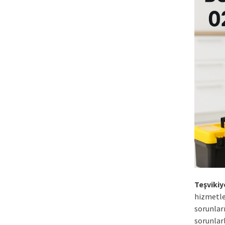
Teşvikiy
hizmetle
sorunlar
sorunlarl