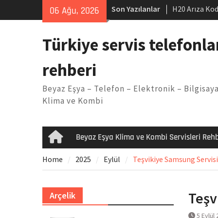
Skip
Son Yazılanlar
H20 Arıza Kod
06 Ağu, 2026
to
makinesi Sor
content
LG kombi E2 
Türkiye servis telefonla
Arçelik buzdo
Yöntemleri
rehberi
Vaillant çama
Kodu
Beyaz Eşya – Telefon – Elektronik – Bilgisaya
Ferroli klima
Klima ve Kombi
Beyaz Eşya Klima ve Kombi Servisleri Rehb
Home
Home
2025
Eylül
Teşvikiye Samsung Servisi
Teşv
Arçelik
5 Eylül