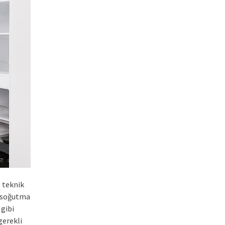
l teknik
, soğutma
 gibi
gerekli