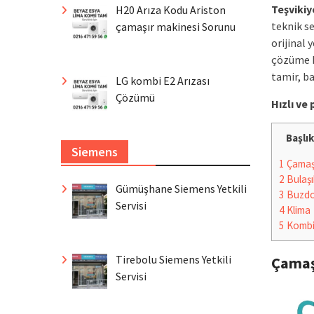
Teşvikiy
H20 Arıza Kodu Ariston
teknik s
çamaşır makinesi Sorunu
orijinal 
çözüme k
tamir, ba
LG kombi E2 Arızası
Çözümü
Hızlı v
Başlık
Siemens
1
Çamaşı
2
Bulaşı
Gümüşhane Siemens Yetkili
3
Buzdo
Servisi
4
Klima
5
Komb
Tirebolu Siemens Yetkili
Çamaş
Servisi