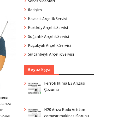
Servis Videoları
İletişim
Kavacık Arçelik Servisi
Kurtköy Arçelik Servisi
Soğanlık Arçelik Servisi
Küçükyalı Arçelik Servisi
Sultanbeyli Arçelik Servisi
Beyaz Eşya
Ferroli klima E3 Arızası
Çözümü
inesi
ü arıza
H20 Arıza Kodu Ariston
r.
çamaşır makinesi Sorunu
syonel