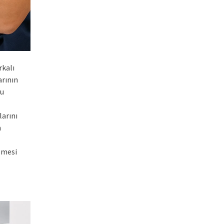
kalı
arının
su
larını
n
lmesi