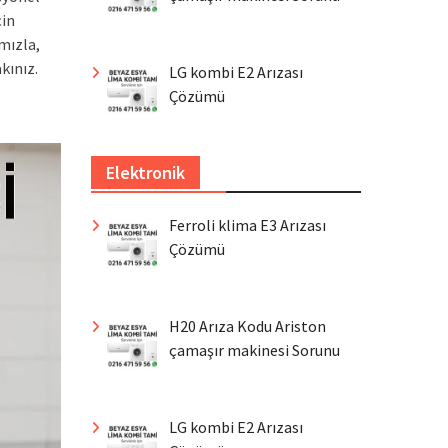
çin
mızla,
kınız.
LG kombi E2 Arızası
Çözümü
Elektronik
Ferroli klima E3 Arızası
Çözümü
H20 Arıza Kodu Ariston
çamaşır makinesi Sorunu
LG kombi E2 Arızası