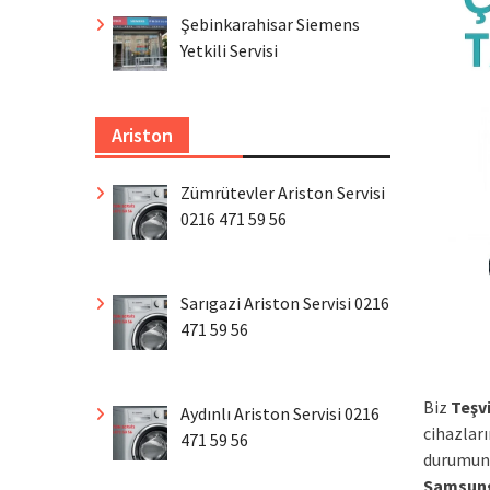
Şebinkarahisar Siemens
Yetkili Servisi
Ariston
Zümrütevler Ariston Servisi
0216 471 59 56
Sarıgazi Ariston Servisi 0216
471 59 56
Biz
Teşv
Aydınlı Ariston Servisi 0216
cihazları
471 59 56
durumund
Samsun