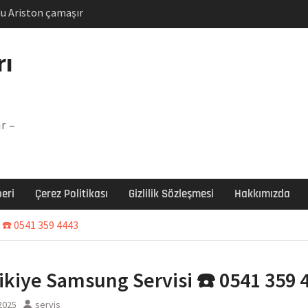
u Ariston çamaşır
unu
Arızası Çözümü
rı
labı F5 Hatası Çözüm
şır makinesi E03 Arıza
r –
 E3 Arızası Çözümü
eri
Çerez Politikası
Gizlilik Sözleşmesi
Hakkımızda
 ☎️ 0541 359 4443
ikiye Samsung Servisi ☎️ 0541 359 
 2025
servis