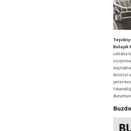
Teşvikiy
Bulaşık 
sıklıkla 
sızıyors
kaynakla
kontrol 
yeterinc
tıkanıkl
durumund
Buzdo