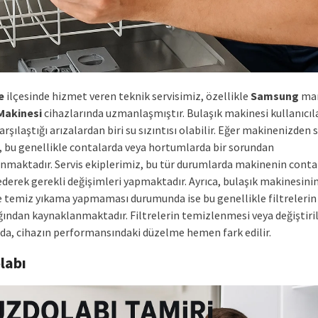
e
ilçesinde hizmet veren teknik servisimiz, özellikle
Samsung
mar
Makinesi
cihazlarında uzmanlaşmıştır. Bulaşık makinesi kullanıcıl
karşılaştığı arızalardan biri su sızıntısı olabilir. Eğer makinenizden 
a, bu genellikle contalarda veya hortumlarda bir sorundan
nmaktadır. Servis ekiplerimiz, bu tür durumlarda makinenin conta
ederek gerekli değişimleri yapmaktadır. Ayrıca, bulaşık makinesini
e temiz yıkama yapmaması durumunda ise bu genellikle filtrelerin
ığından kaynaklanmaktadır. Filtrelerin temizlenmesi veya değiştiri
a, cihazın performansındaki düzelme hemen fark edilir.
labı