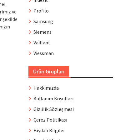
İndesit
nel
Profilo
rimiz ve
r şekilde
Samsung
nızın
Siemens
Vaillant
Viessman
Ürün Grupları
Hakkımızda
Kullanım Koşulları
Gizlilik Sözleşmesi
Çerez Politikası
Faydalı Bilgiler