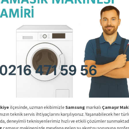
ikiye
ilçesinde, uzman ekibimizle
Samsung
markalı
Çamaşır Mak
nızın teknik servis ihtiyaçlarını karşılıyoruz. Yaşanabilecek her türl
a, deneyimli teknisyenlerimiz hızlı ve etkili çözümler sunmaktadı
g
çamaşır makinenizde meydana gelen su akıntısı sorununa profe