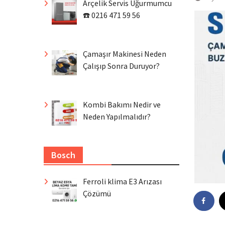
Arçelik Servis Uğurmumcu
☎️ 0216 471 59 56
Çamaşır Makinesi Neden
Çalışıp Sonra Duruyor?
Kombi Bakımı Nedir ve
Neden Yapılmalıdır?
Bosch
Ferroli klima E3 Arızası
Çözümü