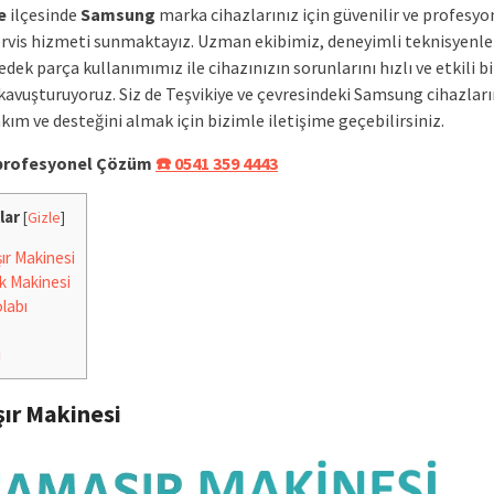
e
ilçesinde
Samsung
marka cihazlarınız için güvenilir ve profesyo
ervis hizmeti sunmaktayız. Uzman ekibimiz, deneyimli teknisyenle
yedek parça kullanımımız ile cihazınızın sorunlarını hızlı ve etkili bi
avuşturuyoruz. Siz de Teşvikiye ve çevresindeki Samsung cihazları
kım ve desteğini almak için bizimle iletişime geçebilirsiniz.
e profesyonel Çözüm
☎️ 0541 359 4443
lar
[
Gizle
]
r Makinesi
k Makinesi
labı
i
ır Makinesi