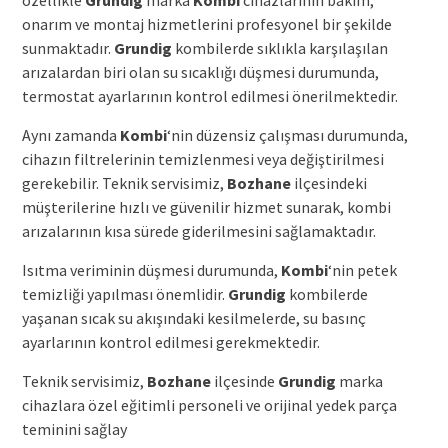
özellikle
Grundig
marka
Kombi
cihazlarının bakım,
onarım ve montaj hizmetlerini profesyonel bir şekilde
sunmaktadır.
Grundig
kombilerde sıklıkla karşılaşılan
arızalardan biri olan su sıcaklığı düşmesi durumunda,
termostat ayarlarının kontrol edilmesi önerilmektedir.
Aynı zamanda
Kombi
‘nin düzensiz çalışması durumunda,
cihazın filtrelerinin temizlenmesi veya değiştirilmesi
gerekebilir. Teknik servisimiz,
Bozhane
ilçesindeki
müşterilerine hızlı ve güvenilir hizmet sunarak, kombi
arızalarının kısa sürede giderilmesini sağlamaktadır.
Isıtma veriminin düşmesi durumunda,
Kombi
‘nin petek
temizliği yapılması önemlidir.
Grundig
kombilerde
yaşanan sıcak su akışındaki kesilmelerde, su basınç
ayarlarının kontrol edilmesi gerekmektedir.
Teknik servisimiz,
Bozhane
ilçesinde
Grundig
marka
cihazlara özel eğitimli personeli ve orijinal yedek parça
teminini sağlay