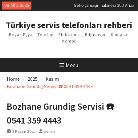
Kodu
Skip
09 Ağu, 2026
Demirdöküm buzdolabı E1 Arıza
to
Kodu
content
Demirdöküm çamaşır makinesi E5
Türkiye servis telefonları rehberi
Arızası Çözümü
E02 Arıza Kodu Regal kombi
Beyaz Eşya – Telefon – Elektronik – Bilgisayar – Klima ve
Sorunu
Kombi
Viessmann kombi F3 Hatası
Çözüm Yöntemleri
Menu
Home
2025
Kasım
Bozhane Grundig Servisi ☎️ 0541 359 4443
Bozhane Grundig Servisi ☎️
0541 359 4443
3 Kasım 2025
servis