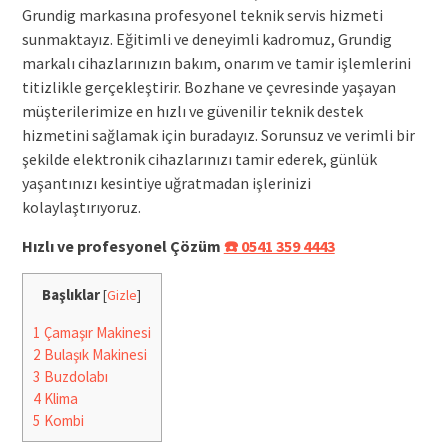
Grundig markasına profesyonel teknik servis hizmeti
sunmaktayız. Eğitimli ve deneyimli kadromuz, Grundig
markalı cihazlarınızın bakım, onarım ve tamir işlemlerini
titizlikle gerçekleştirir. Bozhane ve çevresinde yaşayan
müşterilerimize en hızlı ve güvenilir teknik destek
hizmetini sağlamak için buradayız. Sorunsuz ve verimli bir
şekilde elektronik cihazlarınızı tamir ederek, günlük
yaşantınızı kesintiye uğratmadan işlerinizi
kolaylaştırıyoruz.
Hızlı ve profesyonel Çözüm
☎️ 0541 359 4443
Başlıklar
[
Gizle
]
1
Çamaşır Makinesi
2
Bulaşık Makinesi
3
Buzdolabı
4
Klima
5
Kombi