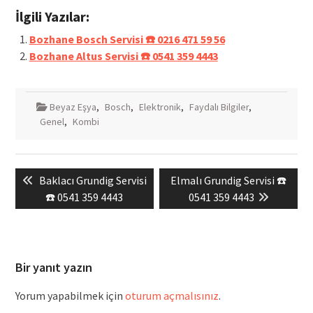
İlgili Yazılar:
Bozhane Bosch Servisi ☎️ 0216 471 59 56
Bozhane Altus Servisi ☎️ 0541 359 4443
Beyaz Eşya
,
Bosch
,
Elektronik
,
Faydalı Bilgiler
,
Genel
,
Kombi
Yazı
Previous
Next
Baklacı Grundig Servisi
Elmalı Grundig Servisi ☎️
gezinmesi
post:
post:
☎️ 0541 359 4443
0541 359 4443
Bir yanıt yazın
Yorum yapabilmek için
oturum açmalısınız
.