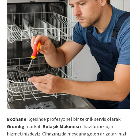
Bozhane
ilçesinde profesyonel bir teknik servis olarak
Grundig
markalı
Bulaşık Makinesi
cihazlarınız için
hizmetinizdeyiz. Cihazınızda meydana gelen arızaları hızlı