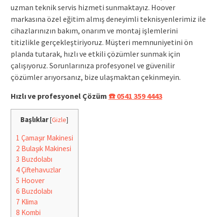
uzman teknik servis hizmeti sunmaktayız. Hoover
markasına özel eğitim almış deneyimli teknisyenlerimiz ile
cihazlarınızın bakım, onarım ve montaj işlemlerini
titizlikle gerçekleştiriyoruz. Müşteri memnuniyetini ön
planda tutarak, hızlı ve etkili çözümler sunmak için
çalışıyoruz. Sorunlarınıza profesyonel ve güvenilir
çözümler arıyorsanız, bize ulaşmaktan çekinmeyin.
Hızlı ve profesyonel Çözüm
☎️ 0541 359 4443
Başlıklar
[
Gizle
]
1
Çamaşır Makinesi
2
Bulaşık Makinesi
3
Buzdolabı
4
Çiftehavuzlar
5
Hoover
6
Buzdolabı
7
Klima
8
Kombi