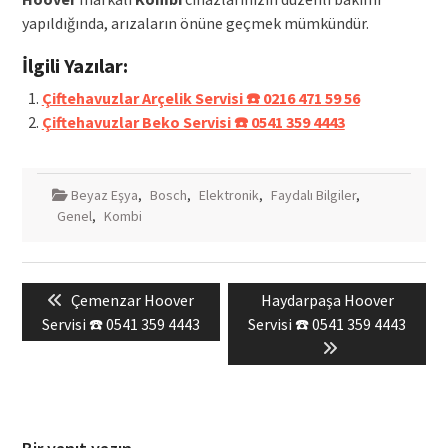
yapıldığında, arızaların önüne geçmek mümkündür.
İlgili Yazılar:
Çiftehavuzlar Arçelik Servisi ☎️ 0216 471 59 56
Çiftehavuzlar Beko Servisi ☎️ 0541 359 4443
Beyaz Eşya
,
Bosch
,
Elektronik
,
Faydalı Bilgiler
,
Genel
,
Kombi
Yazı
Previous
Next
Çemenzar Hoover
Haydarpaşa Hoover
gezinmesi
post:
post:
Servisi ☎️ 0541 359 4443
Servisi ☎️ 0541 359 4443