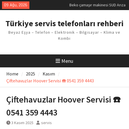
Kodu
Skip
09 Ağu, 2026
Demirdöküm buzdolabı E1 Arıza
to
Kodu
content
Demirdöküm çamaşır makinesi E5
Türkiye servis telefonları rehberi
Arızası Çözümü
E02 Arıza Kodu Regal kombi
Beyaz Eşya – Telefon – Elektronik – Bilgisayar – Klima ve
Sorunu
Kombi
Viessmann kombi F3 Hatası
Çözüm Yöntemleri
Menu
Home
2025
Kasım
Çiftehavuzlar Hoover Servisi ☎️ 0541 359 4443
Çiftehavuzlar Hoover Servisi ☎️
0541 359 4443
3 Kasım 2025
servis