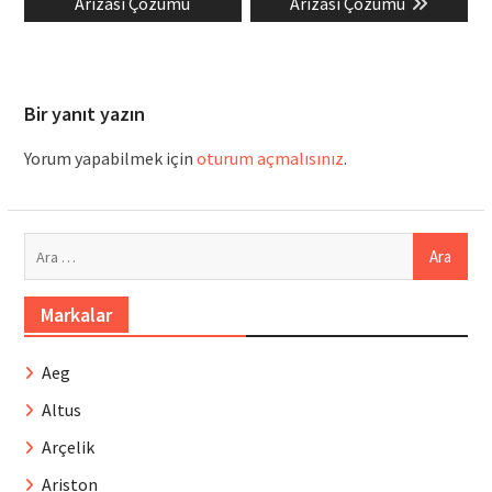
post:
post:
Arızası Çözümü
Arızası Çözümü
Bir yanıt yazın
Yorum yapabilmek için
oturum açmalısınız
.
Arama:
Markalar
Aeg
Altus
Arçelik
Ariston