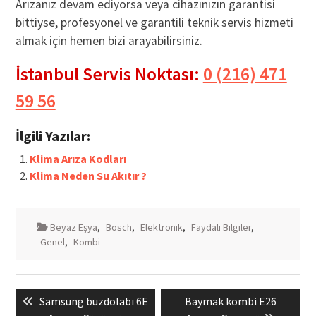
Arızanız devam ediyorsa veya cihazınızın garantisi
bittiyse, profesyonel ve garantili teknik servis hizmeti
almak için hemen bizi arayabilirsiniz.
İstanbul Servis Noktası:
0 (216) 471
59 56
İlgili Yazılar:
Klima Arıza Kodları
Klima Neden Su Akıtır ?
Beyaz Eşya
,
Bosch
,
Elektronik
,
Faydalı Bilgiler
,
Genel
,
Kombi
Yazı
Previous
Next
Samsung buzdolabı 6E
Baymak kombi E26
gezinmesi