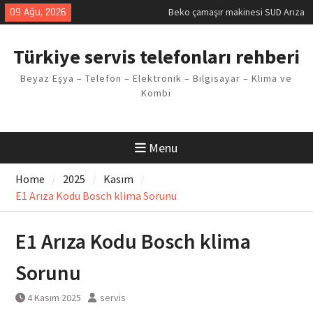
Skip
09 Ağu, 2026
Beko çamaşır makinesi SUD Arıza
to
Kodu
content
Demirdöküm buzdolabı E1 Arıza
Türkiye servis telefonları rehberi
Kodu
Demirdöküm çamaşır makinesi E5
Beyaz Eşya – Telefon – Elektronik – Bilgisayar – Klima ve
Arızası Çözümü
Kombi
E02 Arıza Kodu Regal kombi
Sorunu
Viessmann kombi F3 Hatası
Çözüm Yöntemleri
Menu
Home
2025
Kasım
E1 Arıza Kodu Bosch klima Sorunu
E1 Arıza Kodu Bosch klima
Sorunu
4 Kasım 2025
servis