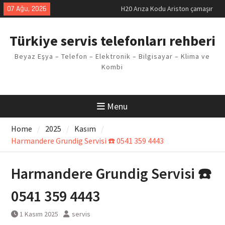
makinesi Sorunu
Skip
07 Ağu, 2026
LG kombi E2 Arızası Çözümü
to
Arçelik buzdolabı F5 Hatası
content
Çözüm Yöntemleri
Türkiye servis telefonları rehberi
Vaillant çamaşır makinesi E03
Arıza Kodu
Beyaz Eşya – Telefon – Elektronik – Bilgisayar – Klima ve
Ferroli klima E3 Arızası Çözümü
Kombi
Menu
Home
2025
Kasım
Harmandere Grundig Servisi ☎️ 0541 359 4443
Harmandere Grundig Servisi ☎️
0541 359 4443
1 Kasım 2025
servis