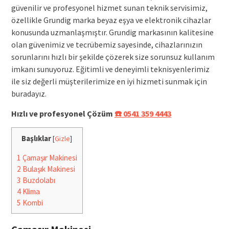
güvenilir ve profesyonel hizmet sunan teknik servisimiz,
özellikle Grundig marka beyaz eşya ve elektronik cihazlar
konusunda uzmanlaşmıştır. Grundig markasının kalitesine
olan güvenimiz ve tecrübemiz sayesinde, cihazlarınızın
sorunlarını hızlı bir şekilde çözerek size sorunsuz kullanım
imkanı sunuyoruz. Eğitimli ve deneyimli teknisyenlerimiz
ile siz değerli müşterilerimize en iyi hizmeti sunmak için
buradayız.
Hızlı ve profesyonel Çözüm
☎️ 0541 359 4443
Başlıklar
[
Gizle
]
1
Çamaşır Makinesi
2
Bulaşık Makinesi
3
Buzdolabı
4
Klima
5
Kombi