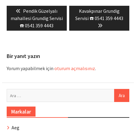
Yazı
Previous
Next
Pendik Güzelyalı
Kavakpınar Grundig
gezinmesi
post:
post:
mahallesi Grundig Servisi
Servisi ☎️ 0541 359 4443
☎️ 0541 359 4443
Bir yanıt yazın
Yorum yapabilmek için
oturum açmalısınız
.
Arama:
Markalar
Aeg