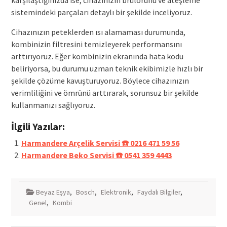
karşılaştığınızda ise, cihazınızın brülörünü ve ateşleme
sistemindeki parçaları detaylı bir şekilde inceliyoruz.
Cihazınızın peteklerden ısı alamaması durumunda,
kombinizin filtresini temizleyerek performansını
arttırıyoruz. Eğer kombinizin ekranında hata kodu
beliriyorsa, bu durumu uzman teknik ekibimizle hızlı bir
şekilde çözüme kavuşturuyoruz. Böylece cihazınızın
verimliliğini ve ömrünü arttırarak, sorunsuz bir şekilde
kullanmanızı sağlıyoruz.
İlgili Yazılar:
Harmandere Arçelik Servisi ☎️ 0216 471 59 56
Harmandere Beko Servisi ☎️ 0541 359 4443
Beyaz Eşya
,
Bosch
,
Elektronik
,
Faydalı Bilgiler
,
Genel
,
Kombi