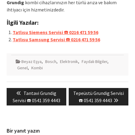
Grundig
kombi cihazlarınızın her türlü arıza ve bakım
ihtiyacı için hizmetinizdedir.
İlgili Yazılar:
Tatlısu Siemens Servisi ☎️ 0216 471 59 56
Tatlısu Samsung Servisi ☎️ 0216 471 59 56
Beyaz Eşya
,
Bosch
,
Elektronik
,
Faydalı Bilgiler
,
Genel
,
Kombi
Yazı
Previous
Next
Tantavi Grundig
Tepeüstü Grundig Servisi
gezinmesi
post:
post:
Servisi ☎️ 0541 359 4443
☎️ 0541 359 4443
Bir yanıt yazın