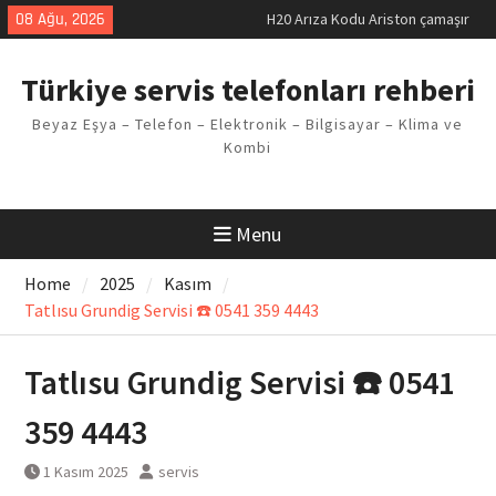
makinesi Sorunu
Skip
08 Ağu, 2026
LG kombi E2 Arızası Çözümü
to
Arçelik buzdolabı F5 Hatası
content
Çözüm Yöntemleri
Türkiye servis telefonları rehberi
Vaillant çamaşır makinesi E03
Arıza Kodu
Beyaz Eşya – Telefon – Elektronik – Bilgisayar – Klima ve
Ferroli klima E3 Arızası Çözümü
Kombi
Menu
Home
2025
Kasım
Tatlısu Grundig Servisi ☎️ 0541 359 4443
Tatlısu Grundig Servisi ☎️ 0541
359 4443
1 Kasım 2025
servis