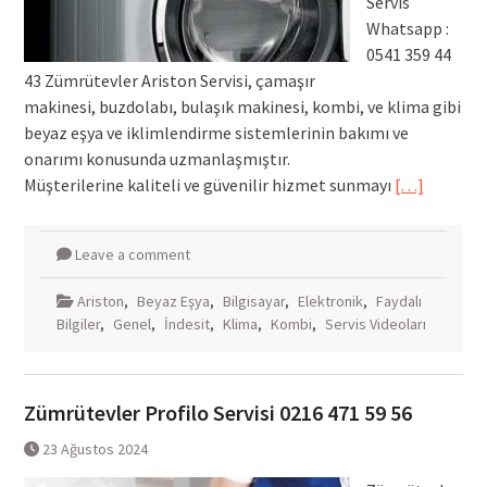
Servis
Whatsapp :
0541 359 44
43 Zümrütevler Ariston Servisi, çamaşır
makinesi, buzdolabı, bulaşık makinesi, kombi, ve klima gibi
beyaz eşya ve iklimlendirme sistemlerinin bakımı ve
onarımı konusunda uzmanlaşmıştır.
Müşterilerine kaliteli ve güvenilir hizmet sunmayı
[…]
Leave a comment
Ariston
,
Beyaz Eşya
,
Bilgisayar
,
Elektronik
,
Faydalı
Bilgiler
,
Genel
,
İndesit
,
Klima
,
Kombi
,
Servis Videoları
Zümrütevler Profilo Servisi 0216 471 59 56
23 Ağustos 2024