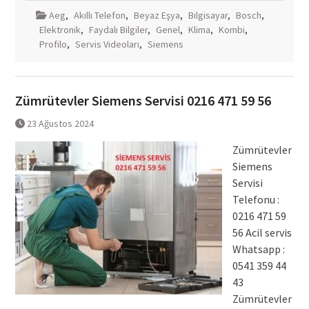
Aeg
,
Akıllı Telefon
,
Beyaz Eşya
,
Bilgisayar
,
Bosch
,
Elektronik
,
Faydalı Bilgiler
,
Genel
,
Klima
,
Kombi
,
Profilo
,
Servis Videoları
,
Siemens
Zümrütevler Siemens Servisi 0216 471 59 56
23 Ağustos 2024
Zümrütevler
Siemens
Servisi
Telefonu :
0216 471 59
56 Acil servis
Whatsapp :
0541 359 44
43
Zümrütevler