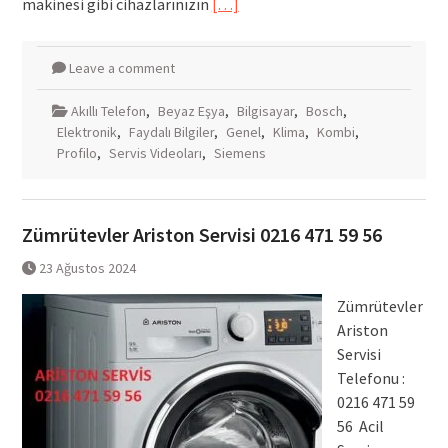
makinesi gibi cihazlarınızın
[…]
Leave a comment
Akıllı Telefon
,
Beyaz Eşya
,
Bilgisayar
,
Bosch
,
Elektronik
,
Faydalı Bilgiler
,
Genel
,
Klima
,
Kombi
,
Profilo
,
Servis Videoları
,
Siemens
Zümrütevler Ariston Servisi 0216 471 59 56
23 Ağustos 2024
Zümrütevler
Ariston
Servisi
Telefonu :
0216 471 59
56 Acil