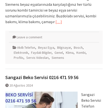
Siemens beyaz eşyalarınızda karşılaştığınız her türlü
sorunu kombi tamircisi ve beyaz eşya servisi
uzmanlarımızla çözebilirsiniz. Buzdolabı servisi, kombi
bakımı, klima bakımı, çamaşır
[…]
Leave a comment
Akıllı Telefon
,
Beyaz Eşya
,
Bilgisayar
,
Bosch
,
Elektronik
,
Faydalı Bilgiler
,
Genel
,
Klima
,
Kombi
,
Profilo
,
Servis Videoları
,
Siemens
Sarıgazi Beko Servisi 0216 471 59 56
20 Ağustos 2024
Sarıgazi
Beko Servisi
Telefon