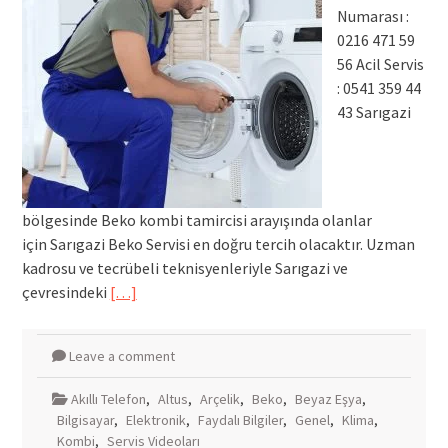
Numarası :
0216 471 59
56 Acil Servis
: 0541 359 44
43 Sarıgazi
bölgesinde Beko kombi tamircisi arayışında olanlar
için Sarıgazi Beko Servisi en doğru tercih olacaktır. Uzman
kadrosu ve tecrübeli teknisyenleriyle Sarıgazi ve
çevresindeki
[…]
Leave a comment
Akıllı Telefon
,
Altus
,
Arçelik
,
Beko
,
Beyaz Eşya
,
Bilgisayar
,
Elektronik
,
Faydalı Bilgiler
,
Genel
,
Klima
,
Kombi
,
Servis Videoları