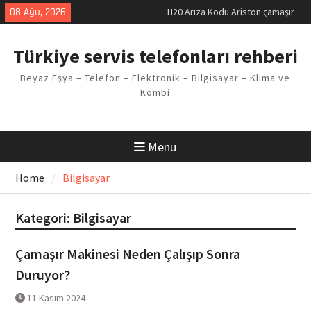
Skip
08 Ağu, 2026
LG kombi E2 Arızası Çözümü
to
Arçelik buzdolabı F5 Hatası
content
Çözüm Yöntemleri
Türkiye servis telefonları rehberi
Vaillant çamaşır makinesi E03
Arıza Kodu
Beyaz Eşya – Telefon – Elektronik – Bilgisayar – Klima ve
Ferroli klima E3 Arızası Çözümü
Kombi
H20 Arıza Kodu Ariston çamaşır
makinesi Sorunu
Menu
Home
Bilgisayar
Kategori:
Bilgisayar
Çamaşır Makinesi Neden Çalışıp Sonra
Duruyor?
11 Kasım 2024