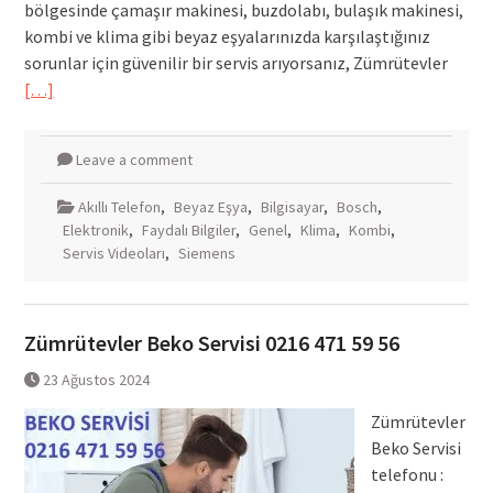
bölgesinde çamaşır makinesi, buzdolabı, bulaşık makinesi,
kombi ve klima gibi beyaz eşyalarınızda karşılaştığınız
sorunlar için güvenilir bir servis arıyorsanız, Zümrütevler
[…]
Leave a comment
Akıllı Telefon
,
Beyaz Eşya
,
Bilgisayar
,
Bosch
,
Elektronik
,
Faydalı Bilgiler
,
Genel
,
Klima
,
Kombi
,
Servis Videoları
,
Siemens
Zümrütevler Beko Servisi 0216 471 59 56
23 Ağustos 2024
Zümrütevler
Beko Servisi
telefonu :