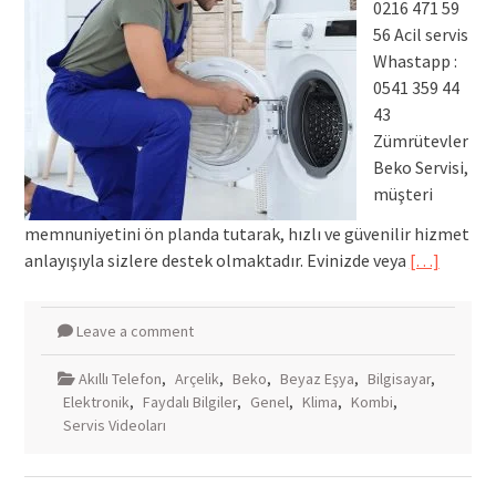
0216 471 59
56 Acil servis
Whastapp :
0541 359 44
43
Zümrütevler
Beko Servisi,
müşteri
memnuniyetini ön planda tutarak, hızlı ve güvenilir hizmet
anlayışıyla sizlere destek olmaktadır. Evinizde veya
[…]
Leave a comment
Akıllı Telefon
,
Arçelik
,
Beko
,
Beyaz Eşya
,
Bilgisayar
,
Elektronik
,
Faydalı Bilgiler
,
Genel
,
Klima
,
Kombi
,
Servis Videoları