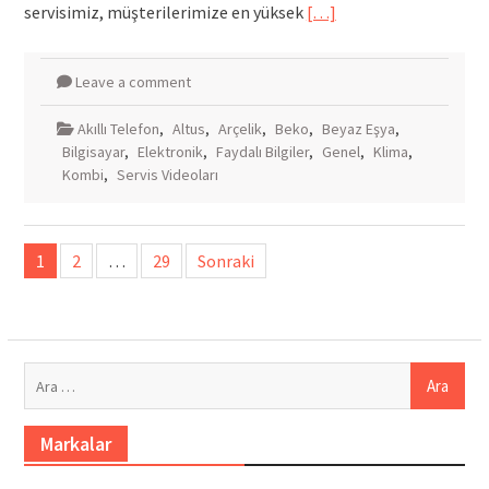
servisimiz, müşterilerimize en yüksek
[…]
Leave a comment
Akıllı Telefon
,
Altus
,
Arçelik
,
Beko
,
Beyaz Eşya
,
Bilgisayar
,
Elektronik
,
Faydalı Bilgiler
,
Genel
,
Klima
,
Kombi
,
Servis Videoları
Yazı
1
2
…
29
Sonraki
sayfalandırması
Arama:
Markalar