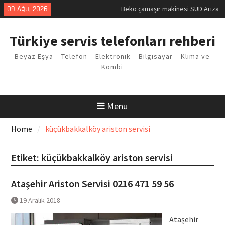
Skip
09 Ağu, 2026
Beko çamaşır makinesi SUD Arıza
to
Kodu
content
Demirdöküm buzdolabı E1 Arıza
Türkiye servis telefonları rehberi
Kodu
Demirdöküm çamaşır makinesi E5
Beyaz Eşya – Telefon – Elektronik – Bilgisayar – Klima ve
Arızası Çözümü
Kombi
E02 Arıza Kodu Regal kombi
Sorunu
Viessmann kombi F3 Hatası
Çözüm Yöntemleri
Menu
Home
küçükbakkalköy ariston servisi
Etiket:
küçükbakkalköy ariston servisi
Ataşehir Ariston Servisi 0216 471 59 56
19 Aralık 2018
Ataşehir