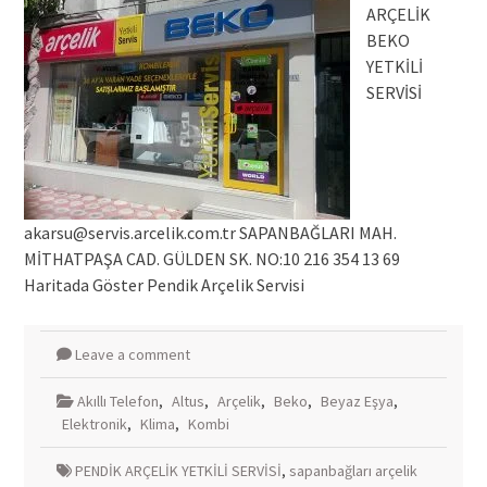
ARÇELİK
BEKO
YETKİLİ
SERVİSİ
akarsu@servis.arcelik.com.tr
SAPANBAĞLARI MAH.
MİTHATPAŞA CAD. GÜLDEN SK. NO:10 216 354 13 69
Haritada Göster Pendik Arçelik Servisi
Leave a comment
Akıllı Telefon
,
Altus
,
Arçelik
,
Beko
,
Beyaz Eşya
,
Elektronik
,
Klima
,
Kombi
PENDİK ARÇELİK YETKİLİ SERVİSİ
,
sapanbağları arçelik