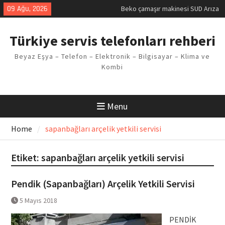
Skip
09 Ağu, 2026
Beko çamaşır makinesi SUD Arıza
to
Kodu
content
Demirdöküm buzdolabı E1 Arıza
Türkiye servis telefonları rehberi
Kodu
Demirdöküm çamaşır makinesi E5
Beyaz Eşya – Telefon – Elektronik – Bilgisayar – Klima ve
Arızası Çözümü
Kombi
E02 Arıza Kodu Regal kombi
Sorunu
Viessmann kombi F3 Hatası
Çözüm Yöntemleri
Menu
Home
sapanbağları arçelik yetkili servisi
Etiket:
sapanbağları arçelik yetkili servisi
Pendik (Sapanbağları) Arçelik Yetkili Servisi
5 Mayıs 2018
PENDİK