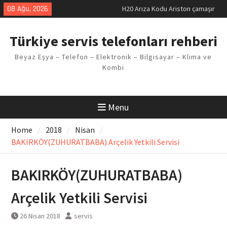
Skip
08 Ağu, 2026
H20 Arıza Kodu Ariston çamaşır
to
makinesi Sorunu
content
LG kombi E2 Arızası Çözümü
Türkiye servis telefonları rehberi
Arçelik buzdolabı F5 Hatası
Çözüm Yöntemleri
Beyaz Eşya – Telefon – Elektronik – Bilgisayar – Klima ve
Vaillant çamaşır makinesi E03
Kombi
Arıza Kodu
Ferroli klima E3 Arızası Çözümü
Menu
Home
2018
Nisan
BAKIRKÖY(ZUHURATBABA) Arçelik Yetkili Servisi
BAKIRKÖY(ZUHURATBABA)
Arçelik Yetkili Servisi
26 Nisan 2018
servis