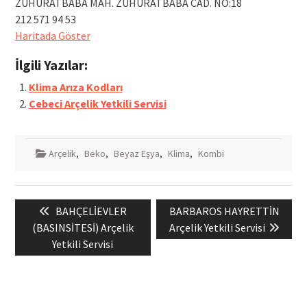
ZUHURATBABA MAH. ZUHURATBABA CAD. NO:18
212 571 94 53
Haritada Göster
İlgili Yazılar:
Klima Arıza Kodları
Cebeci Arçelik Yetkili Servisi
Arçelik
,
Beko
,
Beyaz Eşya
,
Klima
,
Kombi
Yazı
Previous
Next
BAHÇELİEVLER
BARBAROS HAYRETTİN
gezinmesi
post:
post:
(BASINSİTESİ) Arçelik
Arçelik Yetkili Servisi
Yetkili Servisi