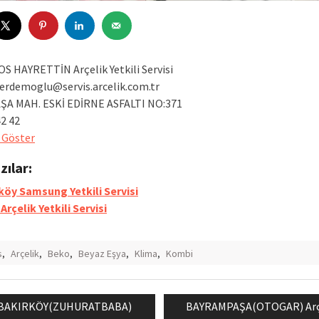
 HAYRETTİN Arçelik Yetkili Servisi
erdemoglu@servis.arcelik.com.tr
ŞA MAH. ESKİ EDİRNE ASFALTI NO:371
42 42
 Göster
azılar:
köy Samsung Yetkili Servisi
Arçelik Yetkili Servisi
s
,
Arçelik
,
Beko
,
Beyaz Eşya
,
Klima
,
Kombi
Previous
Next
BAKIRKÖY(ZUHURATBABA)
BAYRAMPAŞA(OTOGAR) Arç
mesi