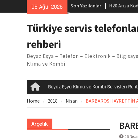
Skip
Son Yazılanlar
H20 Arıza Kod
08 Ağu, 2026
to
makinesi Sor
content
LG kombi E2 
Türkiye servis telefonla
Arçelik buzdo
Yöntemleri
rehberi
Vaillant çama
Kodu
Beyaz Eşya – Telefon – Elektronik – Bilgisaya
Ferroli klima
Klima ve Kombi
Beyaz Eşya Klima ve Kombi Servisleri Rehb
Home
Home
2018
Nisan
BARBAROS HAYRETTİN Arçe
BARB
Arçelik
26 Nisa