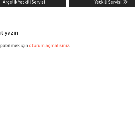
post:
post:
Arçelik Yetkili Servisi
Yetkili Servisi
ıt yazın
pabilmek için
oturum açmalısınız
.