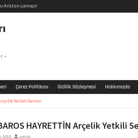
u Ariston çamaşır
unu
Arızası Çözümü
rı
labı F5 Hatası Çözüm
şır makinesi E03 Arıza
r –
 E3 Arızası Çözümü
eri
Çerez Politikası
Gizlilik Sözleşmesi
Hakkımızda
lik Yetkili Servisi
AROS HAYRETTİN Arçelik Yetkili Se
n 2018
servis