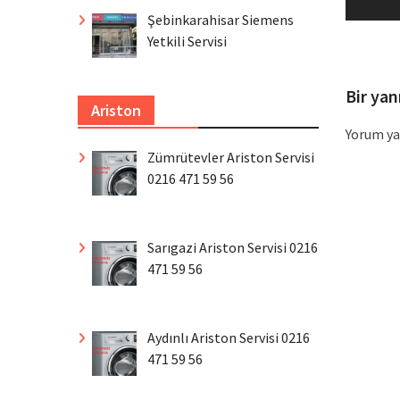
Şebinkarahisar Siemens
Yetkili Servisi
Bir yan
Ariston
Yorum ya
Zümrütevler Ariston Servisi
0216 471 59 56
Sarıgazi Ariston Servisi 0216
471 59 56
Aydınlı Ariston Servisi 0216
471 59 56