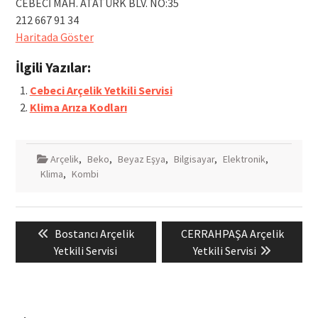
CEBECİ MAH. ATATÜRK BLV. NO:35
212 667 91 34
Haritada Göster
İlgili Yazılar:
Cebeci Arçelik Yetkili Servisi
Klima Arıza Kodları
Arçelik
,
Beko
,
Beyaz Eşya
,
Bilgisayar
,
Elektronik
,
Klima
,
Kombi
Yazı
Previous
Next
Bostancı Arçelik
CERRAHPAŞA Arçelik
gezinmesi
post:
post:
Yetkili Servisi
Yetkili Servisi