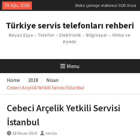
Skip
09 Ağu, 2026
Beko çamaşır makinesi SUD Arıza
to
Kodu
content
Demirdöküm buzdolabı E1 Arıza
Türkiye servis telefonları rehberi
Kodu
Demirdöküm çamaşır makinesi E5
Beyaz Eşya – Telefon – Elektronik – Bilgisayar – Klima ve
Arızası Çözümü
Kombi
E02 Arıza Kodu Regal kombi
Sorunu
Viessmann kombi F3 Hatası
Çözüm Yöntemleri
Menu
Home
2018
Nisan
Cebeci Arçelik Yetkili Servisi İstanbul
Cebeci Arçelik Yetkili Servisi
İstanbul
28 Nisan 2018
servis