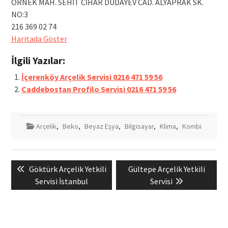
ÖRNEK MAH. SEHİT CİHAR DUDAYEV CAD. ALYAPRAK SK.
NO:3
216 369 02 74
Haritada Göster
İlgili Yazılar:
İçerenköy Arçelik Servisi 0216 471 59 56
Caddebostan Profilo Servisi 0216 471 59 56
Arçelik
,
Beko
,
Beyaz Eşya
,
Bilgisayar
,
Klima
,
Kombi
Yazı
Previous
Next
Göktürk Arçelik Yetkili
Gültepe Arçelik Yetkili
gezinmesi
post:
post:
Servisi İstanbul
Servisi