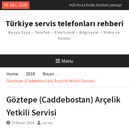
Skip
06 Ağu, 2026
H20 Arıza Kodu Ariston çamaşır
to
makinesi Sorunu
content
LG kombi E2 Arızası Çözümü
Türkiye servis telefonları rehberi
Arçelik buzdolabı F5 Hatası
Çözüm Yöntemleri
Beyaz Eşya – Telefon – Elektronik – Bilgisayar – Klima ve
Vaillant çamaşır makinesi E03
Kombi
Arıza Kodu
Ferroli klima E3 Arızası Çözümü
Menu
Home
2018
Nisan
Göztepe (Caddebostan) Arçelik Yetkili Servisi
Göztepe (Caddebostan) Arçelik
Yetkili Servisi
30 Nisan 2018
servis