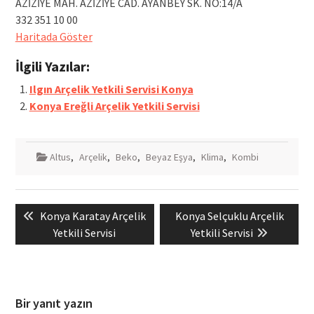
AZİZİYE MAH. AZİZİYE CAD. AYANBEY SK. NO:14/A
332 351 10 00
Haritada Göster
İlgili Yazılar:
Ilgın Arçelik Yetkili Servisi Konya
Konya Ereğli Arçelik Yetkili Servisi
Altus
,
Arçelik
,
Beko
,
Beyaz Eşya
,
Klima
,
Kombi
Yazı
Previous
Next
Konya Karatay Arçelik
Konya Selçuklu Arçelik
gezinmesi
post:
post:
Yetkili Servisi
Yetkili Servisi
Bir yanıt yazın