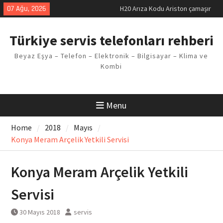
Skip
07 Ağu, 2026
H20 Arıza Kodu Ariston çamaşır
to
makinesi Sorunu
content
LG kombi E2 Arızası Çözümü
Türkiye servis telefonları rehberi
Arçelik buzdolabı F5 Hatası
Çözüm Yöntemleri
Beyaz Eşya – Telefon – Elektronik – Bilgisayar – Klima ve
Vaillant çamaşır makinesi E03
Kombi
Arıza Kodu
Ferroli klima E3 Arızası Çözümü
Menu
Home
2018
Mayıs
Konya Meram Arçelik Yetkili Servisi
Konya Meram Arçelik Yetkili
Servisi
30 Mayıs 2018
servis