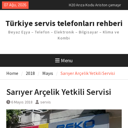
Skip
07 Ağu, 2026
H20 Arıza Kodu Ariston çamaşır
to
makinesi Sorunu
content
LG kombi E2 Arızası Çözümü
Türkiye servis telefonları rehberi
Arçelik buzdolabı F5 Hatası
Çözüm Yöntemleri
Beyaz Eşya – Telefon – Elektronik – Bilgisayar – Klima ve
Vaillant çamaşır makinesi E03
Kombi
Arıza Kodu
Ferroli klima E3 Arızası Çözümü
Menu
Home
2018
Mayıs
Sarıyer Arçelik Yetkili Servisi
Sarıyer Arçelik Yetkili Servisi
6 Mayıs 2018
servis