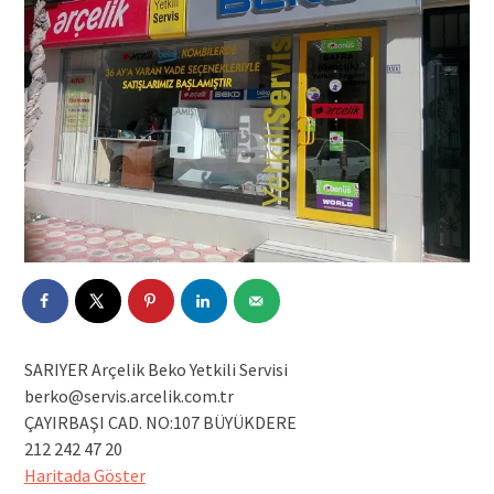
SARIYER Arçelik Beko Yetkili Servisi
berko@servis.arcelik.com.tr
ÇAYIRBAŞI CAD. NO:107 BÜYÜKDERE
212 242 47 20
Haritada Göster