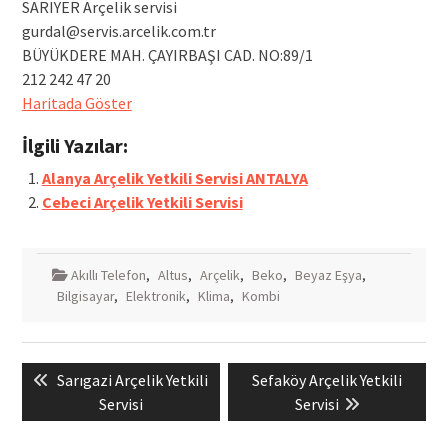
SARIYER Arçelik servisi
gurdal@servis.arcelik.com.tr
BÜYÜKDERE MAH. ÇAYIRBAŞI CAD. NO:89/1
212 242 47 20
Haritada Göster
İlgili Yazılar:
Alanya Arçelik Yetkili Servisi ANTALYA
Cebeci Arçelik Yetkili Servisi
Akıllı Telefon
,
Altus
,
Arçelik
,
Beko
,
Beyaz Eşya
,
Bilgisayar
,
Elektronik
,
Klima
,
Kombi
Yazı
Previous
Next
Sarıgazi Arçelik Yetkili
Sefaköy Arçelik Yetkili
gezinmesi
post:
post:
Servisi
Servisi