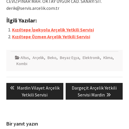
CEVİZPINAR MAH. OKTAY UYGUR CAD. SANAYİ SİT.
derik@servis.arcelik.com.tr
İlgili Yazılar:
Kızıltepe İpekyolu Arçelik Yetkili Servisi
Kızıltepe Özmen Arçelik Yetkili Servisi
Altus
,
Arçelik
,
Beko
,
Beyaz Eşya
,
Elektronik
,
Klima
,
Kombi
Yazı
Previous
Next
Mardin Vilayet Arçelik
Dargeçit Arçelik Yetkili
gezinmesi
post:
post:
Yetkili Servisi
Servisi Mardin
Bir yanıt yazın