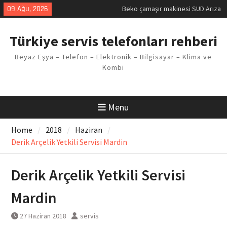
Skip
09 Ağu, 2026
Beko çamaşır makinesi SUD Arıza
to
Kodu
content
Demirdöküm buzdolabı E1 Arıza
Türkiye servis telefonları rehberi
Kodu
Demirdöküm çamaşır makinesi E5
Beyaz Eşya – Telefon – Elektronik – Bilgisayar – Klima ve
Arızası Çözümü
Kombi
E02 Arıza Kodu Regal kombi
Sorunu
Viessmann kombi F3 Hatası
Çözüm Yöntemleri
Menu
Home
2018
Haziran
Derik Arçelik Yetkili Servisi Mardin
Derik Arçelik Yetkili Servisi
Mardin
27 Haziran 2018
servis