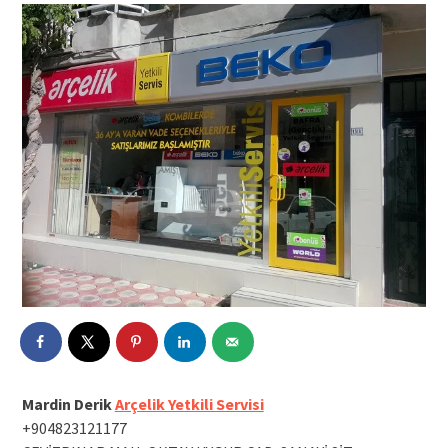
Mardin Derik
Arçelik Yetkili Servisi
+904823121177