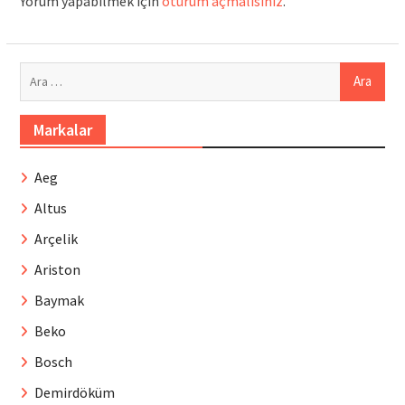
Yorum yapabilmek için
oturum açmalısınız
.
Arama:
Markalar
Aeg
Altus
Arçelik
Ariston
Baymak
Beko
Bosch
Demirdöküm