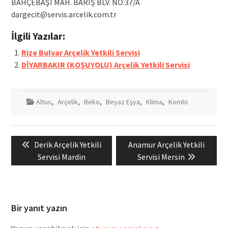
BAHÇEBAŞI MAH. BARIŞ BLV. NO:37/A
dargecit@servis.arcelik.com.tr
İlgili Yazılar:
Rize Bulvar Arçelik Yetkili Servisi
DİYARBAKIR (KOŞUYOLU) Arçelik Yetkili Servisi
Altus
,
Arçelik
,
Beko
,
Beyaz Eşya
,
Klima
,
Kombi
Yazı
Previous
Next
Derik Arçelik Yetkili
Anamur Arçelik Yetkili
gezinmesi
post:
post:
Servisi Mardin
Servisi Mersin
Bir yanıt yazın