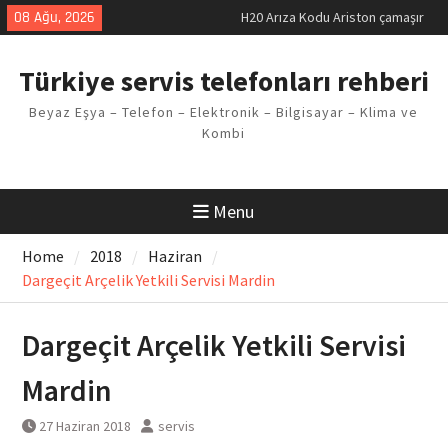
Skip
08 Ağu, 2026
H20 Arıza Kodu Ariston çamaşır
to
makinesi Sorunu
content
LG kombi E2 Arızası Çözümü
Türkiye servis telefonları rehberi
Arçelik buzdolabı F5 Hatası
Çözüm Yöntemleri
Beyaz Eşya – Telefon – Elektronik – Bilgisayar – Klima ve
Vaillant çamaşır makinesi E03
Kombi
Arıza Kodu
Ferroli klima E3 Arızası Çözümü
Menu
Home
2018
Haziran
Dargeçit Arçelik Yetkili Servisi Mardin
Dargeçit Arçelik Yetkili Servisi
Mardin
27 Haziran 2018
servis