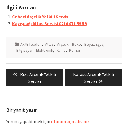
İlgili Yazılar:
Cebeci Arçelik Yetkili Servisi
Kayışdağı Altus Servisi 0216 471 59 56
Akıllı Telefon
,
Altus
,
Arçelik
,
Beko
,
Beyaz Eşya
,
Bilgisayar
,
Elektronik
,
Klima
,
Kombi
Yazı
Previous
Next
Rize Arçelik Yetkili
Karasu Arçelik Yetkili
gezinmesi
post:
post:
Servisi
Servisi
Bir yanıt yazın
Yorum yapabilmek için
oturum açmalısınız
.