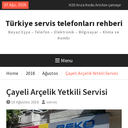
Skip
07 Ağu, 2026
H20 Arıza Kodu Ariston çamaşır
to
makinesi Sorunu
content
LG kombi E2 Arızası Çözümü
Türkiye servis telefonları rehberi
Arçelik buzdolabı F5 Hatası
Çözüm Yöntemleri
Beyaz Eşya – Telefon – Elektronik – Bilgisayar – Klima ve
Vaillant çamaşır makinesi E03
Kombi
Arıza Kodu
Ferroli klima E3 Arızası Çözümü
Menu
Home
2018
Ağustos
Çayeli Arçelik Yetkili Servisi
Çayeli Arçelik Yetkili Servisi
18 Ağustos 2018
servis