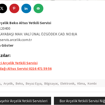
çelik Beko Altus Yetkili Servisi
120400
KAYABAŞI MAH. VALİ ÜNAL ÖZGÖDEK CAD. NO:8/A
servis.arcelik.com.tr
a Göster
azılar:
 Arçelik Yetkili Servisi
dağı Altus Servisi 0216 471 59 56
s
,
Arçelik
,
Beko
,
Beyaz Eşya
,
Bilgisayar
,
Elektronik
,
Klima
,
Kombi
evious
Next
şehir Arçelik Yetkili Servisleri
Bor Arçelik Yetkili Servisi Ni
mesi