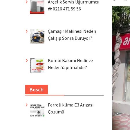
Arçelik Servis Uğurmumcu
☎️ 0216 471 59 56
Çamaşır Makinesi Neden
Çalışıp Sonra Duruyor?
Kombi Bakımı Nedir ve
Neden Yapılmalıdır?
Bosch
Ferroli klima E3 Arızası
Çözümü