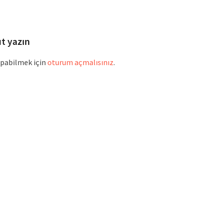
t:
post:
ıt yazın
pabilmek için
oturum açmalısınız
.