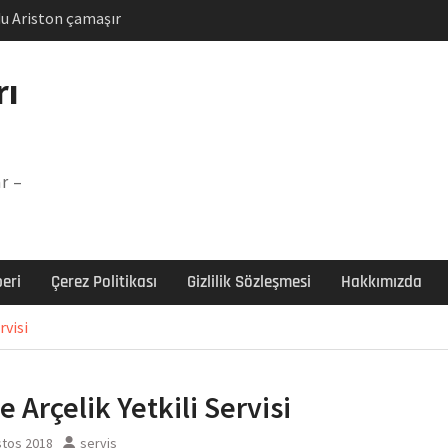
u Ariston çamaşır
unu
Arızası Çözümü
rı
labı F5 Hatası Çözüm
şır makinesi E03 Arıza
r –
 E3 Arızası Çözümü
eri
Çerez Politikası
Gizlilik Sözleşmesi
Hakkımızda
rvisi
 Arçelik Yetkili Servisi
stos 2018
servis