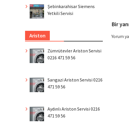
pos
Şebinkarahisar Siemens
Yetkili Servisi
Bir yan
Ariston
Yorum ya
Zümrütevler Ariston Servisi
0216 471 59 56
Sarıgazi Ariston Servisi 0216
471 59 56
Aydınlı Ariston Servisi 0216
471 59 56