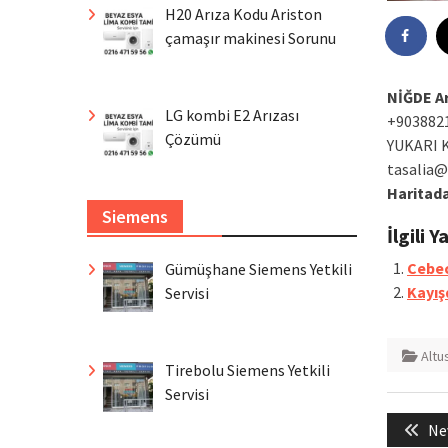
H20 Arıza Kodu Ariston
çamaşır makinesi Sorunu
NİĞDE Ar
LG kombi E2 Arızası
+903882
Çözümü
YUKARI 
tasalia@
Haritad
Siemens
İlgili Y
Cebeci
Gümüşhane Siemens Yetkili
Kayış
Servisi
Altu
Tirebolu Siemens Yetkili
Servisi
Yazı
Pr
Nev
gezin