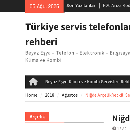
Skip
Son Yazılanlar
H20 Arıza Kod
06 Ağu, 2026
to
makinesi Sor
content
LG kombi E2 
Türkiye servis telefonla
Arçelik buzdo
Yöntemleri
rehberi
Vaillant çama
Kodu
Beyaz Eşya – Telefon – Elektronik – Bilgisaya
Ferroli klima
Klima ve Kombi
Beyaz Eşya Klima ve Kombi Servisleri Rehb
Home
Home
2018
Ağustos
Niğde Arçelik Yetkili Se
Niğde
Arçelik
12 Ağu