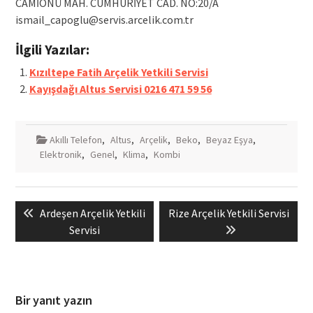
CAMİÖNÜ MAH. CUMHURİYET CAD. NO:20/A
ismail_capoglu@servis.arcelik.com.tr
İlgili Yazılar:
Kızıltepe Fatih Arçelik Yetkili Servisi
Kayışdağı Altus Servisi 0216 471 59 56
Akıllı Telefon
,
Altus
,
Arçelik
,
Beko
,
Beyaz Eşya
,
Elektronik
,
Genel
,
Klima
,
Kombi
Yazı
Previous
Next
Ardeşen Arçelik Yetkili
Rize Arçelik Yetkili Servisi
gezinmesi
post:
post:
Servisi
Bir yanıt yazın