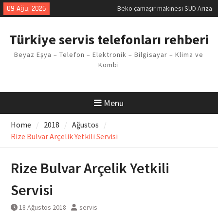
Skip
09 Ağu, 2026
Beko çamaşır makinesi SUD Arıza
to
Kodu
content
Demirdöküm buzdolabı E1 Arıza
Türkiye servis telefonları rehberi
Kodu
Demirdöküm çamaşır makinesi E5
Beyaz Eşya – Telefon – Elektronik – Bilgisayar – Klima ve
Arızası Çözümü
Kombi
E02 Arıza Kodu Regal kombi
Sorunu
Viessmann kombi F3 Hatası
Çözüm Yöntemleri
Menu
Home
2018
Ağustos
Rize Bulvar Arçelik Yetkili Servisi
Rize Bulvar Arçelik Yetkili
Servisi
18 Ağustos 2018
servis