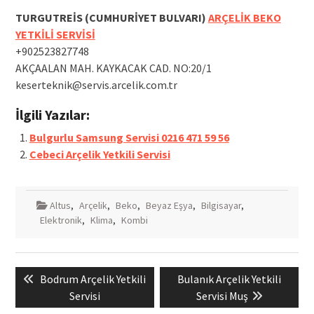
TURGUTREİS (CUMHURİYET BULVARI)
ARÇELİK BEKO
YETKİLİ SERVİSİ
+902523827748
AKÇAALAN MAH. KAYKACAK CAD. NO:20/1
keserteknik@servis.arcelik.com.tr
İlgili Yazılar:
Bulgurlu Samsung Servisi 0216 471 59 56
Cebeci Arçelik Yetkili Servisi
Altus
,
Arçelik
,
Beko
,
Beyaz Eşya
,
Bilgisayar
,
Elektronik
,
Klima
,
Kombi
Yazı
Previous
Next
Bodrum Arçelik Yetkili
Bulanık Arçelik Yetkili
gezinmesi
post:
post:
Servisi
Servisi Muş