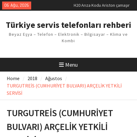
Skip
06 Ağu, 2026
H20 Arıza Kodu Ariston çamaşır
to
makinesi Sorunu
content
LG kombi E2 Arızası Çözümü
Türkiye servis telefonları rehberi
Arçelik buzdolabı F5 Hatası
Çözüm Yöntemleri
Beyaz Eşya – Telefon – Elektronik – Bilgisayar – Klima ve
Vaillant çamaşır makinesi E03
Kombi
Arıza Kodu
Ferroli klima E3 Arızası Çözümü
Menu
Home
2018
Ağustos
TURGUTREİS (CUMHURİYET BULVARI) ARÇELİK YETKİLİ
SERVİSİ
TURGUTREİS (CUMHURİYET
BULVARI) ARÇELİK YETKİLİ