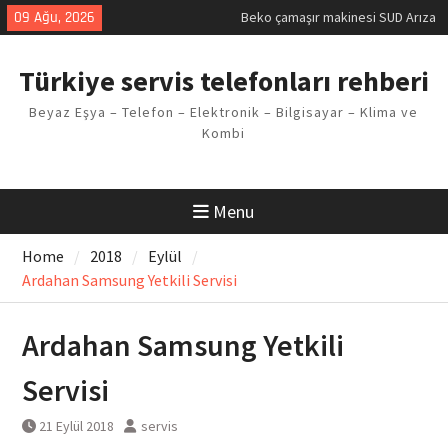
Skip
09 Ağu, 2026
Beko çamaşır makinesi SUD Arıza
to
Kodu
content
Demirdöküm buzdolabı E1 Arıza
Türkiye servis telefonları rehberi
Kodu
Demirdöküm çamaşır makinesi E5
Beyaz Eşya – Telefon – Elektronik – Bilgisayar – Klima ve
Arızası Çözümü
Kombi
E02 Arıza Kodu Regal kombi
Sorunu
Viessmann kombi F3 Hatası
Çözüm Yöntemleri
Menu
Home
2018
Eylül
Ardahan Samsung Yetkili Servisi
Ardahan Samsung Yetkili
Servisi
21 Eylül 2018
servis