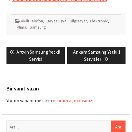
Akıllı Telefon
,
Beyaz Eşya
,
Bilgisayar
,
Elektronik
,
Klima
,
Samsung
Yazı
Previous
Next
Artvin Samsung Yetkili
Ankara Samsung Yetkili
gezinmesi
post:
post:
Servisi
Servisleri
Bir yanıt yazın
Yorum yapabilmek için
oturum açmalısınız
.
Arama: