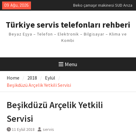
Skip
09 Ağu, 2026
Beko çamaşır makinesi SUD Arıza
to
Kodu
content
Demirdöküm buzdolabı E1 Arıza
Türkiye servis telefonları rehberi
Kodu
Demirdöküm çamaşır makinesi E5
Beyaz Eşya – Telefon – Elektronik – Bilgisayar – Klima ve
Arızası Çözümü
Kombi
E02 Arıza Kodu Regal kombi
Sorunu
Viessmann kombi F3 Hatası
Çözüm Yöntemleri
Menu
Home
2018
Eylül
Beşikdüzü Arçelik Yetkili Servisi
Beşikdüzü Arçelik Yetkili
Servisi
11 Eylül 2018
servis