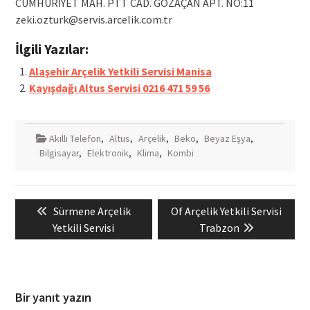
CUMHURİYET MAH. PTT CAD. GÖZAÇAN APT. NO:11
zeki.ozturk@servis.arcelik.com.tr
İlgili Yazılar:
Alaşehir Arçelik Yetkili Servisi Manisa
Kayışdağı Altus Servisi 0216 471 59 56
Akıllı Telefon
,
Altus
,
Arçelik
,
Beko
,
Beyaz Eşya
,
Bilgisayar
,
Elektronik
,
Klima
,
Kombi
Yazı
Previous
Next
Sürmene Arçelik
Of Arçelik Yetkili Servisi
gezinmesi
post:
post:
Yetkili Servisi
Trabzon
Bir yanıt yazın