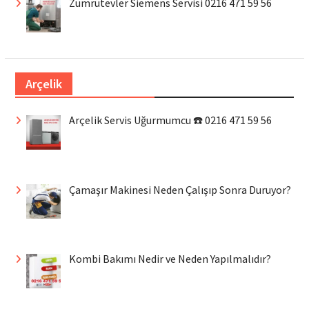
Zümrütevler Siemens Servisi 0216 471 59 56
Arçelik
Arçelik Servis Uğurmumcu ☎️ 0216 471 59 56
Çamaşır Makinesi Neden Çalışıp Sonra Duruyor?
Kombi Bakımı Nedir ve Neden Yapılmalıdır?