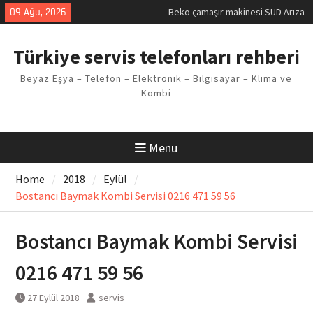
Skip
09 Ağu, 2026
Beko çamaşır makinesi SUD Arıza
to
Kodu
content
Demirdöküm buzdolabı E1 Arıza
Türkiye servis telefonları rehberi
Kodu
Demirdöküm çamaşır makinesi E5
Beyaz Eşya – Telefon – Elektronik – Bilgisayar – Klima ve
Arızası Çözümü
Kombi
E02 Arıza Kodu Regal kombi
Sorunu
Viessmann kombi F3 Hatası
Çözüm Yöntemleri
Menu
Home
2018
Eylül
Bostancı Baymak Kombi Servisi 0216 471 59 56
Bostancı Baymak Kombi Servisi
0216 471 59 56
27 Eylül 2018
servis