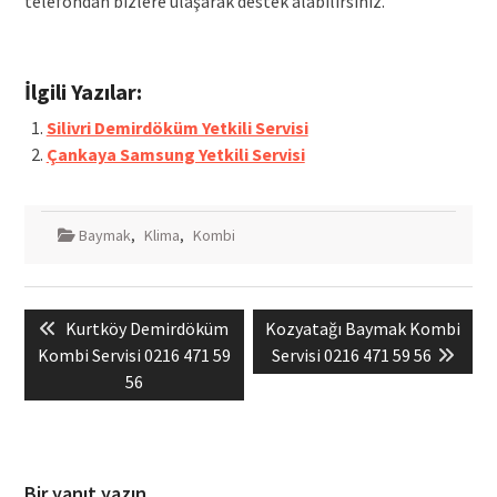
telefondan bizlere ulaşarak destek alabilirsiniz.
İlgili Yazılar:
Silivri Demirdöküm Yetkili Servisi
Çankaya Samsung Yetkili Servisi
Baymak
,
Klima
,
Kombi
Yazı
Previous
Next
Kurtköy Demirdöküm
Kozyatağı Baymak Kombi
gezinmesi
post:
post:
Kombi Servisi 0216 471 59
Servisi 0216 471 59 56
56
Bir yanıt yazın