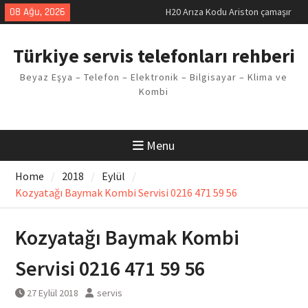
Skip
08 Ağu, 2026
H20 Arıza Kodu Ariston çamaşır
to
makinesi Sorunu
content
LG kombi E2 Arızası Çözümü
Türkiye servis telefonları rehberi
Arçelik buzdolabı F5 Hatası
Çözüm Yöntemleri
Beyaz Eşya – Telefon – Elektronik – Bilgisayar – Klima ve
Vaillant çamaşır makinesi E03
Kombi
Arıza Kodu
Ferroli klima E3 Arızası Çözümü
Menu
Home
2018
Eylül
Kozyatağı Baymak Kombi Servisi 0216 471 59 56
Kozyatağı Baymak Kombi
Servisi 0216 471 59 56
27 Eylül 2018
servis