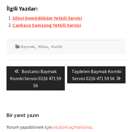
İlgili Yazılar:
Silivri Demirdöküm Yetkili Servisi
Çankaya Samsung Yetkili Servisi
Baymak
,
Klima
,
Kombi
Yazı
Previous
Next
Bostancı Baymak
Taşdelen Baymak Kombi
gezinmesi
post:
post:
Kombi Servisi 0216 471 59
Servisi 0216 471 59 56
56
Bir yanıt yazın
Yorum yapabilmek için
oturum açmalısınız
.