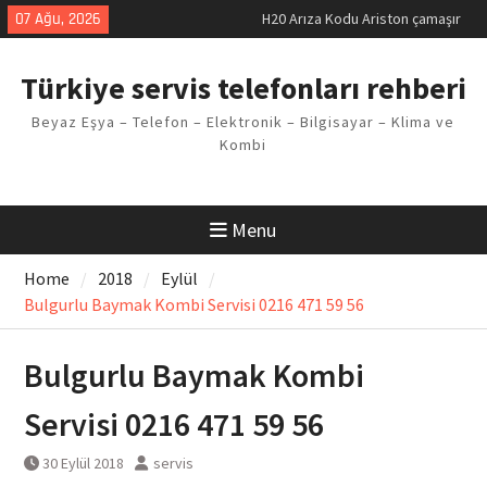
Skip
07 Ağu, 2026
H20 Arıza Kodu Ariston çamaşır
to
makinesi Sorunu
content
LG kombi E2 Arızası Çözümü
Türkiye servis telefonları rehberi
Arçelik buzdolabı F5 Hatası
Çözüm Yöntemleri
Beyaz Eşya – Telefon – Elektronik – Bilgisayar – Klima ve
Vaillant çamaşır makinesi E03
Kombi
Arıza Kodu
Ferroli klima E3 Arızası Çözümü
Menu
Home
2018
Eylül
Bulgurlu Baymak Kombi Servisi 0216 471 59 56
Bulgurlu Baymak Kombi
Servisi 0216 471 59 56
30 Eylül 2018
servis