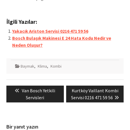
İlgili Yazılar:
Yakacık Ariston Servisi 0216 471 59 56
Bosch Bulaşık Makinesi E 24 Hata Kodu Nedir ve
Neden Oluşur?
Baymak
,
Klima
,
Kombi
Yazı
Previous
Next
Van Bosch Yetkili
Kurtköy Vaillant Kombi
gezinmesi
post:
post:
Servisleri
Servisi 0216 471 59 56
Bir yanıt yazın