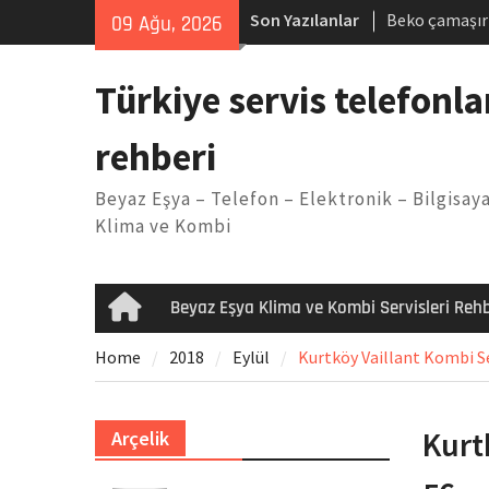
Skip
Son Yazılanlar
Beko çamaşır
09 Ağu, 2026
to
Demirdöküm b
content
Demirdöküm ç
Türkiye servis telefonla
Arızası Çözü
E02 Arıza Ko
rehberi
Viessmann ko
Yöntemleri
Beyaz Eşya – Telefon – Elektronik – Bilgisaya
Klima ve Kombi
Beyaz Eşya Klima ve Kombi Servisleri Rehb
Home
Home
2018
Eylül
Kurtköy Vaillant Kombi Se
Kurt
Arçelik