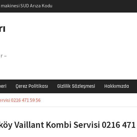
 makinesi SUD Arıza Kodu
uzdolabı E1 Arıza Kodu
amaşır makinesi E5
rı
mü
du Regal kombi Sorunu
mbi F3 Hatası Çözüm
r –
eri
Çerez Politikası
Gizlilik Sözleşmesi
Hakkımızda
rvisi 0216 471 59 56
köy Vaillant Kombi Servisi 0216 471