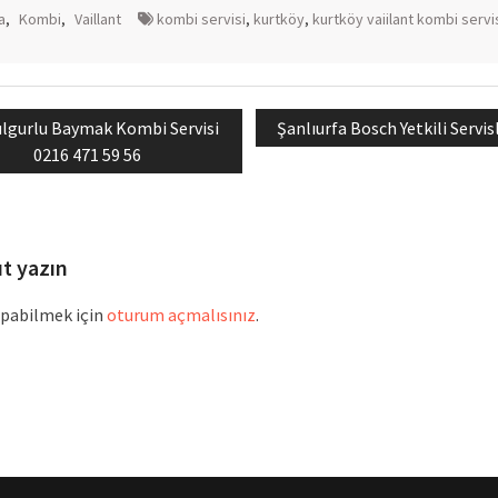
a
,
Kombi
,
Vaillant
kombi servisi
,
kurtköy
,
kurtköy vaiilant kombi servi
evious
Next
lgurlu Baymak Kombi Servisi
Şanlıurfa Bosch Yetkili Servis
mesi
st:
post:
0216 471 59 56
ıt yazın
pabilmek için
oturum açmalısınız
.