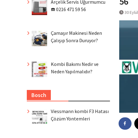
56
Arçelik Servis Uğurmumcu
☎️ 0216 471 59 56
30 Eylü
Çamaşır Makinesi Neden
Çalışıp Sonra Duruyor?
Kombi Bakımı Nedir ve
Neden Yapılmalıdır?
Bosch
Viessmann kombi F3 Hatası
Çözüm Yöntemleri