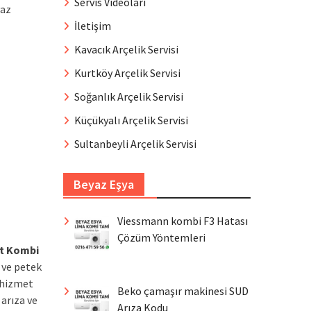
Servis Videoları
yaz
İletişim
Kavacık Arçelik Servisi
Kurtköy Arçelik Servisi
Soğanlık Arçelik Servisi
Küçükyalı Arçelik Servisi
Sultanbeyli Arçelik Servisi
Beyaz Eşya
Viessmann kombi F3 Hatası
Çözüm Yöntemleri
nt Kombi
 ve petek
 hizmet
Beko çamaşır makinesi SUD
arıza ve
Arıza Kodu