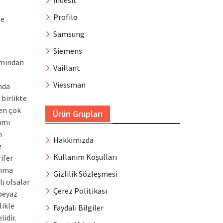
İndesit
Profilo
ne
Samsung
Siemens
ımından
Vaillant
Viessman
nda
 birlikte
ken çok
Ürün Grupları
ımı
n
Hakkımızda
e
Kullanım Koşulları
ifer
ınma
Gizlilik Sözleşmesi
ı olsalar
Çerez Politikası
 beyaz
likle
Faydalı Bilgiler
idir.