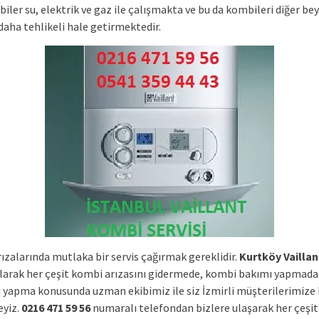
iler su, elektrik ve gaz ile çalışmakta ve bu da kombileri diğer be
daha tehlikeli hale getirmektedir.
ızalarında mutlaka bir servis çağırmak gereklidir.
Kurtköy Vailla
larak her çeşit kombi arızasını gidermede, kombi bakımı yapmada
i yapma konusunda uzman ekibimiz ile siz İzmirli müşterilerimize
yiz.
0216 471 59 56
numaralı telefondan bizlere ulaşarak her çeşit 