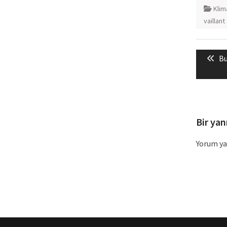
Klim
vaillant
Yazı
Pr
Bu
gezin
po
Bir yan
Yorum ya