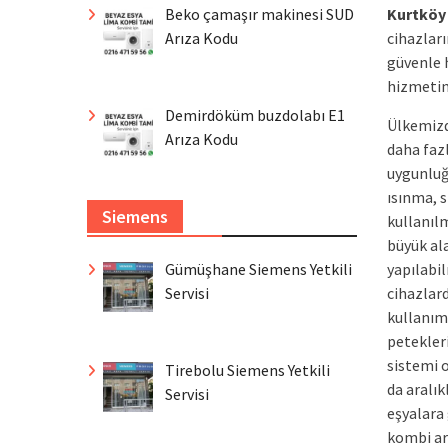
Kurtköy 
Beko çamaşır makinesi SUD
cihazları
Arıza Kodu
güvenle 
hizmetin
Demirdöküm buzdolabı E1
Ülkemizd
Arıza Kodu
daha faz
uygunluğ
ısınma, s
Siemens
kullanıl
büyük ala
yapılabil
Gümüşhane Siemens Yetkili
cihazlar
Servisi
kullanım
petekleri
sistemi 
Tirebolu Siemens Yetkili
da aralık
Servisi
eşyalara 
kombi ar