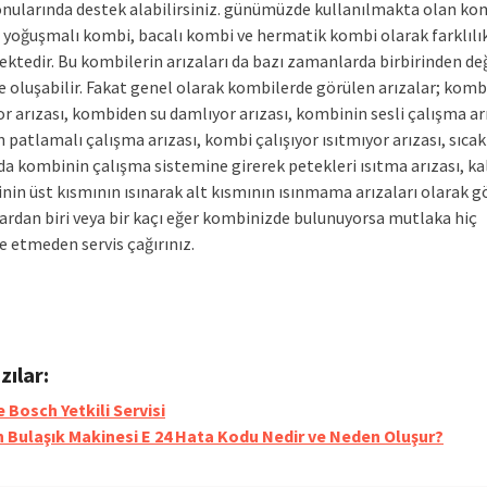
nularında destek alabilirsiniz. günümüzde kullanılmakta olan ko
i; yoğuşmalı kombi, bacalı kombi ve hermatik kombi olarak farklılı
ktedir. Bu kombilerin arızaları da bazı zamanlarda birbirinden değ
e oluşabilir. Fakat genel olarak kombilerde görülen arızalar; komb
r arızası, kombiden su damlıyor arızası, kombinin sesli çalışma arı
patlamalı çalışma arızası, kombi çalışıyor ısıtmıyor arızası, sıca
da kombinin çalışma sistemine girerek petekleri ısıtma arızası, ka
nin üst kısmının ısınarak alt kısmının ısınmama arızaları olarak gö
lardan biri veya bir kaçı eğer kombinizde bulunuyorsa mutlaka hiç
 etmeden servis çağırınız.
azılar:
 Bosch Yetkili Servisi
 Bulaşık Makinesi E 24 Hata Kodu Nedir ve Neden Oluşur?