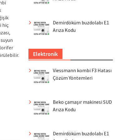
mbi
k
işik
Demirdöküm buzdolabı E1
i hiç
Arıza Kodu
zası,
k suyun
lorifer
Elektronik
rülebilir.
Viessmann kombi F3 Hatası
Çözüm Yöntemleri
Beko çamaşır makinesi SUD
Arıza Kodu
Demirdöküm buzdolabı E1