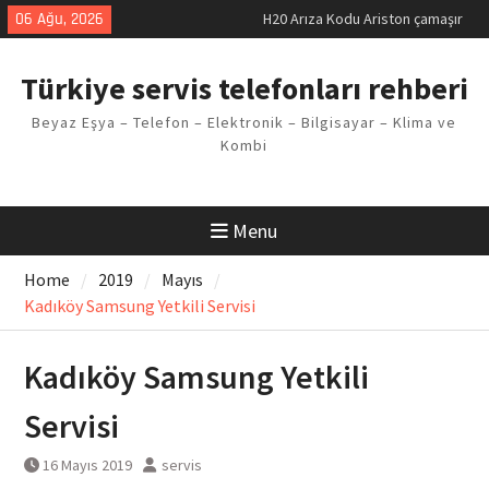
Skip
06 Ağu, 2026
H20 Arıza Kodu Ariston çamaşır
to
makinesi Sorunu
content
LG kombi E2 Arızası Çözümü
Türkiye servis telefonları rehberi
Arçelik buzdolabı F5 Hatası
Çözüm Yöntemleri
Beyaz Eşya – Telefon – Elektronik – Bilgisayar – Klima ve
Vaillant çamaşır makinesi E03
Kombi
Arıza Kodu
Ferroli klima E3 Arızası Çözümü
Menu
Home
2019
Mayıs
Kadıköy Samsung Yetkili Servisi
Kadıköy Samsung Yetkili
Servisi
16 Mayıs 2019
servis