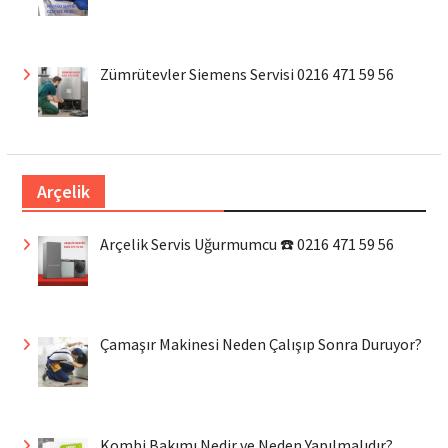
Zümrütevler Siemens Servisi 0216 471 59 56
Arçelik
Arçelik Servis Uğurmumcu ☎️ 0216 471 59 56
Çamaşır Makinesi Neden Çalışıp Sonra Duruyor?
Kombi Bakımı Nedir ve Neden Yapılmalıdır?