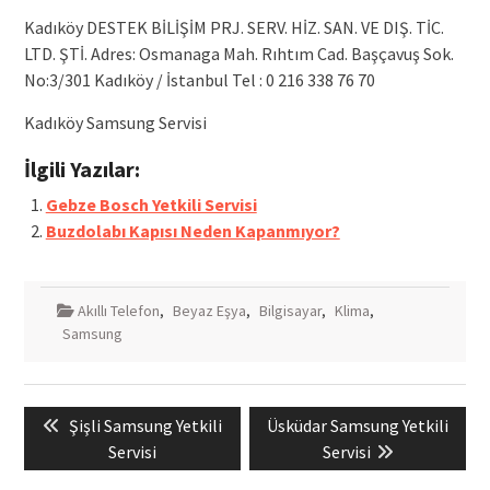
Kadıköy DESTEK BİLİŞİM PRJ. SERV. HİZ. SAN. VE DIŞ. TİC.
LTD. ŞTİ. Adres: Osmanaga Mah. Rıhtım Cad. Başçavuş Sok.
No:3/301 Kadıköy / İstanbul Tel : 0 216 338 76 70
Kadıköy Samsung Servisi
İlgili Yazılar:
Gebze Bosch Yetkili Servisi
Buzdolabı Kapısı Neden Kapanmıyor?
Akıllı Telefon
,
Beyaz Eşya
,
Bilgisayar
,
Klima
,
Samsung
Yazı
Previous
Next
Şişli Samsung Yetkili
Üsküdar Samsung Yetkili
gezinmesi
post:
post:
Servisi
Servisi