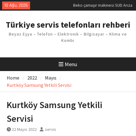
Skip
10 Ağu, 2026
Beko çamaşır makinesi SUD Arıza
to
Kodu
content
Demirdöküm buzdolabı E1 Arıza
Türkiye servis telefonları rehberi
Kodu
Demirdöküm çamaşır makinesi E5
Beyaz Eşya – Telefon – Elektronik – Bilgisayar – Klima ve
Arızası Çözümü
Kombi
E02 Arıza Kodu Regal kombi
Sorunu
Viessmann kombi F3 Hatası
Çözüm Yöntemleri
Menu
Home
2022
Mayıs
Kurtköy Samsung Yetkili Servisi
Kurtköy Samsung Yetkili
Servisi
22 Mayıs 2022
servis