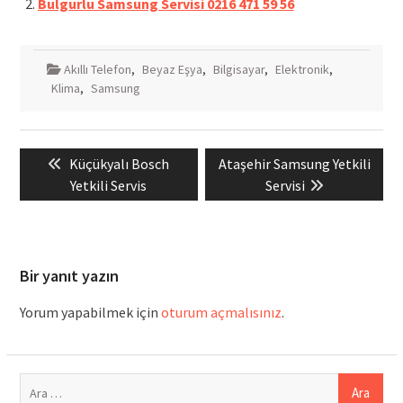
Bulgurlu Samsung Servisi 0216 471 59 56
Akıllı Telefon
,
Beyaz Eşya
,
Bilgisayar
,
Elektronik
,
Klima
,
Samsung
Yazı
Previous
Next
Küçükyalı Bosch
Ataşehir Samsung Yetkili
gezinmesi
post:
post:
Yetkili Servis
Servisi
Bir yanıt yazın
Yorum yapabilmek için
oturum açmalısınız
.
Arama: