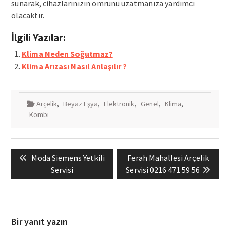
sunarak, cihazlarınızın ömrünü uzatmanıza yardımcı
olacaktır.
İlgili Yazılar:
Klima Neden Soğutmaz?
Klima Arızası Nasıl Anlaşılır ?
Arçelik
,
Beyaz Eşya
,
Elektronik
,
Genel
,
Klima
,
Kombi
Yazı
Previous
Next
Moda Siemens Yetkili
Ferah Mahallesi Arçelik
gezinmesi
post:
post:
Servisi
Servisi 0216 471 59 56
Bir yanıt yazın