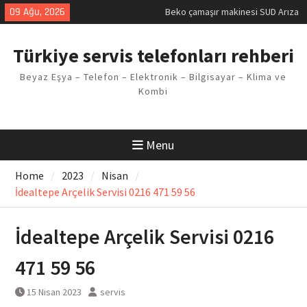
Skip
09 Ağu, 2026
Beko çamaşır makinesi SUD Arıza
to
Kodu
content
Demirdöküm buzdolabı E1 Arıza
Türkiye servis telefonları rehberi
Kodu
Demirdöküm çamaşır makinesi E5
Beyaz Eşya – Telefon – Elektronik – Bilgisayar – Klima ve
Arızası Çözümü
Kombi
E02 Arıza Kodu Regal kombi
Sorunu
Viessmann kombi F3 Hatası
Çözüm Yöntemleri
Menu
Home
2023
Nisan
İdealtepe Arçelik Servisi 0216 471 59 56
İdealtepe Arçelik Servisi 0216
471 59 56
15 Nisan 2023
servis