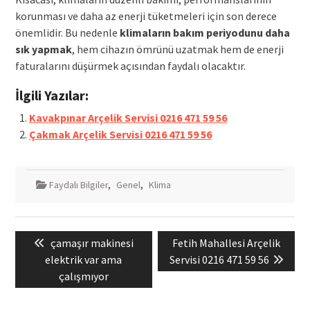
korunması ve daha az enerji tüketmeleri için son derece
önemlidir. Bu nedenle
klimaların bakım periyodunu daha
sık yapmak
, hem cihazın ömrünü uzatmak hem de enerji
faturalarını düşürmek açısından faydalı olacaktır.
İlgili Yazılar:
Kavakpınar Arçelik Servisi 0216 471 59 56
Çakmak Arçelik Servisi 0216 471 59 56
Faydalı Bilgiler
,
Genel
,
Klima
Yazı
Previous
Next
çamaşır makinesi
Fetih Mahallesi Arçelik
gezinmesi
post:
post:
elektrik var ama
Servisi 0216 471 59 56
çalışmıyor