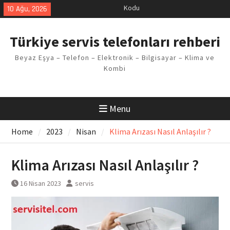
Skip
10 Ağu, 2026
Demirdöküm buzdolabı E1 Arıza
to
Kodu
content
Demirdöküm çamaşır makinesi E5
Türkiye servis telefonları rehberi
Arızası Çözümü
E02 Arıza Kodu Regal kombi
Beyaz Eşya – Telefon – Elektronik – Bilgisayar – Klima ve
Sorunu
Kombi
Viessmann kombi F3 Hatası
Çözüm Yöntemleri
Beko çamaşır makinesi SUD Arıza
Kodu
Menu
Home
2023
Nisan
Klima Arızası Nasıl Anlaşılır ?
Klima Arızası Nasıl Anlaşılır ?
16 Nisan 2023
servis