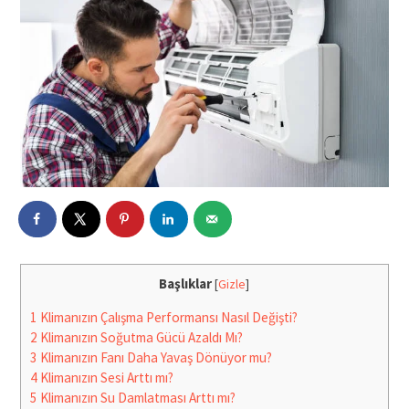
Başlıklar
[
Gizle
]
1
Klimanızın Çalışma Performansı Nasıl Değişti?
2
Klimanızın Soğutma Gücü Azaldı Mı?
3
Klimanızın Fanı Daha Yavaş Dönüyor mu?
4
Klimanızın Sesi Arttı mı?
5
Klimanızın Su Damlatması Arttı mı?