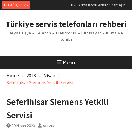
Skip
08 Ağu, 2026
H20 Arıza Kodu Ariston çamaşır
to
makinesi Sorunu
content
LG kombi E2 Arızası Çözümü
Türkiye servis telefonları rehberi
Arçelik buzdolabı F5 Hatası
Çözüm Yöntemleri
Beyaz Eşya – Telefon – Elektronik – Bilgisayar – Klima ve
Vaillant çamaşır makinesi E03
Kombi
Arıza Kodu
Ferroli klima E3 Arızası Çözümü
Menu
Home
2023
Nisan
Seferihisar Siemens Yetkili Servisi
Seferihisar Siemens Yetkili
Servisi
20 Nisan 2023
servis