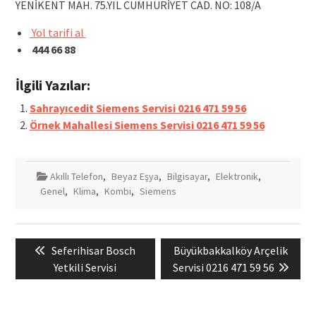
YENİKENT MAH. 75.YIL CUMHURİYET CAD. NO: 108/A
Yol tarifi al
444 66 88
İlgili Yazılar:
Sahrayıcedit Siemens Servisi 0216 471 59 56
Örnek Mahallesi Siemens Servisi 0216 471 59 56
Akıllı Telefon
,
Beyaz Eşya
,
Bilgisayar
,
Elektronik
,
Genel
,
Klima
,
Kombi
,
Siemens
Yazı
Previous
Next
Seferihisar Bosch
Büyükbakkalköy Arçelik
gezinmesi
post:
post:
Yetkili Servisi
Servisi 0216 471 59 56