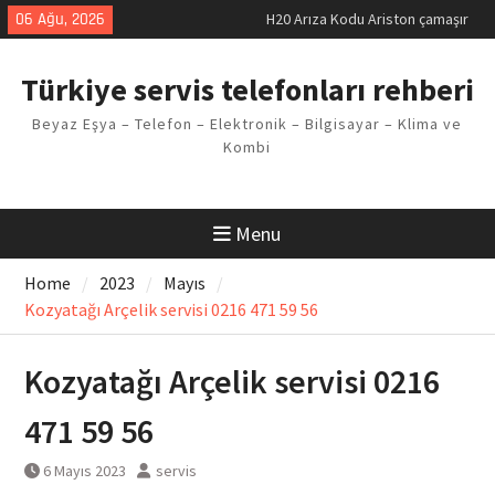
Skip
H20 Arıza Kodu Ariston çamaşır
06 Ağu, 2026
to
makinesi Sorunu
content
LG kombi E2 Arızası Çözümü
Türkiye servis telefonları rehberi
Arçelik buzdolabı F5 Hatası
Çözüm Yöntemleri
Beyaz Eşya – Telefon – Elektronik – Bilgisayar – Klima ve
Vaillant çamaşır makinesi E03
Kombi
Arıza Kodu
Ferroli klima E3 Arızası Çözümü
Menu
Home
2023
Mayıs
Kozyatağı Arçelik servisi 0216 471 59 56
Kozyatağı Arçelik servisi 0216
471 59 56
6 Mayıs 2023
servis