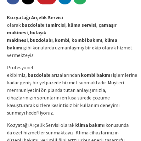
Kozyatağı Arçelik Servisi
olarak
buzdolabı tamircisi
,
klima servisi
,
çamaşır
makinesi
,
bulaşık
makinesi
,
buzdolabı
,
kombi
,
kombi bakımı
,
klima
bakımı
gibi konularda uzmanlaşmış bir ekip olarak hizmet
vermekteyiz.
Profesyonel
ekibimiz,
buzdolabı
arızalarından
kombi bakımı
işlemlerine
kadar geniş bir yelpazede hizmet sunmaktadır. Müşteri
memnuniyetini ön planda tutan anlayışımızla,
cihazlarınızın sorunlarını en kısa sürede çözüme
kavuşturarak sizlere kesintisiz bir kullanım deneyimi
sunmayı hedefliyoruz.
Kozyatağı Arçelik Servisi olarak
klima bakımı
konusunda
da özel hizmetler sunmaktayız. Klima cihazlarınızın
düzenli bakımı, verimliliğini arttırırken enerji tasarrufu