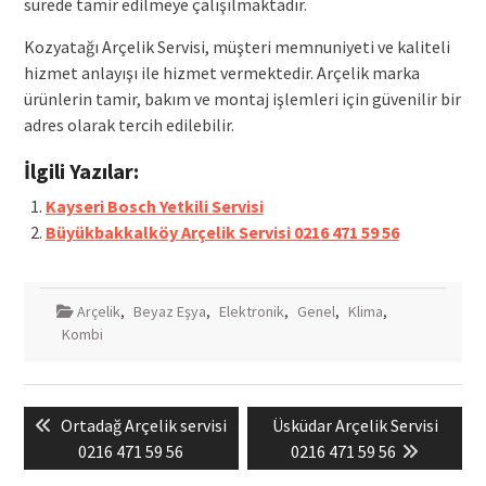
sürede tamir edilmeye çalışılmaktadır.
Kozyatağı Arçelik Servisi, müşteri memnuniyeti ve kaliteli
hizmet anlayışı ile hizmet vermektedir. Arçelik marka
ürünlerin tamir, bakım ve montaj işlemleri için güvenilir bir
adres olarak tercih edilebilir.
İlgili Yazılar:
Kayseri Bosch Yetkili Servisi
Büyükbakkalköy Arçelik Servisi 0216 471 59 56
Arçelik
,
Beyaz Eşya
,
Elektronik
,
Genel
,
Klima
,
Kombi
Yazı
Previous
Next
Ortadağ Arçelik servisi
Üsküdar Arçelik Servisi
gezinmesi
post:
post:
0216 471 59 56
0216 471 59 56