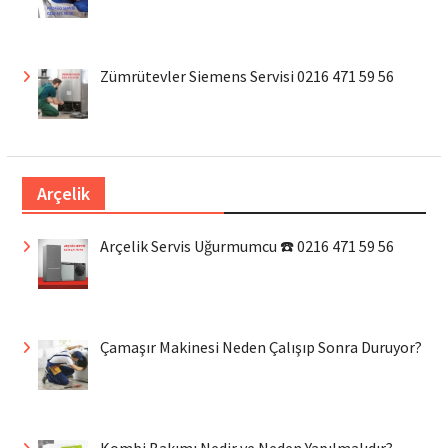
Zümrütevler Siemens Servisi 0216 471 59 56
Arçelik
Arçelik Servis Uğurmumcu ☎️ 0216 471 59 56
Çamaşır Makinesi Neden Çalışıp Sonra Duruyor?
Kombi Bakımı Nedir ve Neden Yapılmalıdır?