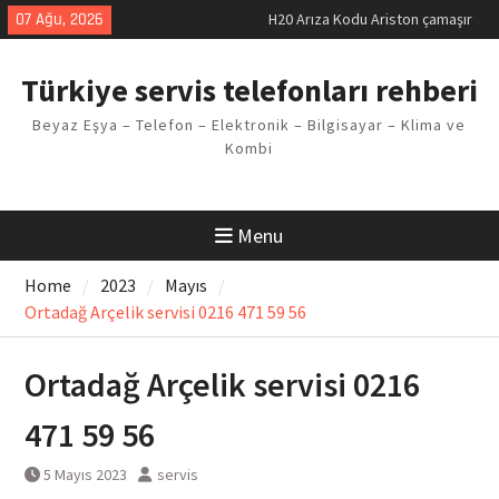
Skip
H20 Arıza Kodu Ariston çamaşır
07 Ağu, 2026
to
makinesi Sorunu
content
LG kombi E2 Arızası Çözümü
Türkiye servis telefonları rehberi
Arçelik buzdolabı F5 Hatası
Çözüm Yöntemleri
Beyaz Eşya – Telefon – Elektronik – Bilgisayar – Klima ve
Vaillant çamaşır makinesi E03
Kombi
Arıza Kodu
Ferroli klima E3 Arızası Çözümü
Menu
Home
2023
Mayıs
Ortadağ Arçelik servisi 0216 471 59 56
Ortadağ Arçelik servisi 0216
471 59 56
5 Mayıs 2023
servis