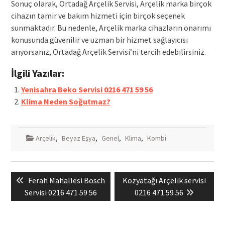
Sonuç olarak, Ortadağ Arçelik Servisi, Arçelik marka birçok
cihazın tamir ve bakım hizmeti için birçok seçenek
sunmaktadır. Bu nedenle, Arçelik marka cihazların onarımı
konusunda güvenilir ve uzman bir hizmet sağlayıcısı
arıyorsanız, Ortadağ Arçelik Servisi’ni tercih edebilirsiniz.
İlgili Yazılar:
Yenisahra Beko Servisi 0216 471 59 56
Klima Neden Soğutmaz?
Arçelik
,
Beyaz Eşya
,
Genel
,
Klima
,
Kombi
Yazı
Previous
Next
Ferah Mahallesi Bosch
Kozyatağı Arçelik servisi
gezinmesi
post:
post:
Servisi 0216 471 59 56
0216 471 59 56