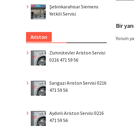
Şebinkarahisar Siemens
Yetkili Servisi
Bir yan
Ariston
Yorum ya
Zümrütevler Ariston Servisi
0216 471 59 56
Sarıgazi Ariston Servisi 0216
471 59 56
Aydınlı Ariston Servisi 0216
471 59 56