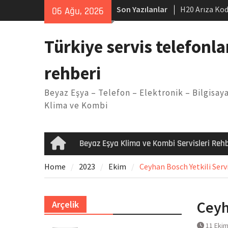
Skip
Son Yazılanlar
H20 Arıza Kod
06 Ağu, 2026
to
makinesi Sor
content
LG kombi E2 
Türkiye servis telefonla
Arçelik buzdo
Yöntemleri
rehberi
Vaillant çama
Kodu
Beyaz Eşya – Telefon – Elektronik – Bilgisaya
Ferroli klima
Klima ve Kombi
Beyaz Eşya Klima ve Kombi Servisleri Rehb
Home
Home
2023
Ekim
Ceyhan Bosch Yetkili Serv
Ceyh
Arçelik
11 Eki