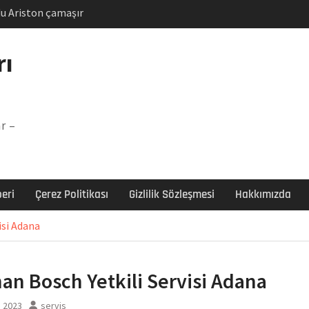
u Ariston çamaşır
unu
Arızası Çözümü
rı
labı F5 Hatası Çözüm
şır makinesi E03 Arıza
r –
 E3 Arızası Çözümü
eri
Çerez Politikası
Gizlilik Sözleşmesi
Hakkımızda
isi Adana
an Bosch Yetkili Servisi Adana
m 2023
servis