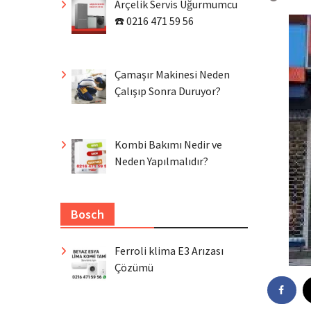
Arçelik Servis Uğurmumcu
☎️ 0216 471 59 56
Çamaşır Makinesi Neden
Çalışıp Sonra Duruyor?
Kombi Bakımı Nedir ve
Neden Yapılmalıdır?
Bosch
Ferroli klima E3 Arızası
Çözümü