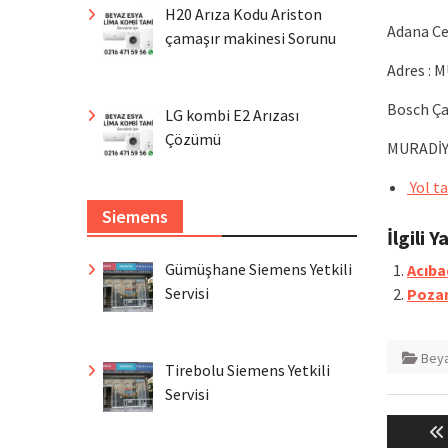
H20 Arıza Kodu Ariston
Adana Ce
çamaşır makinesi Sorunu
Adres : 
Bosch Çağ
LG kombi E2 Arızası
Çözümü
MURADİY
Yol ta
Siemens
İlgili Y
Gümüşhane Siemens Yetkili
Acıba
Servisi
Pozan
Beya
Tirebolu Siemens Yetkili
Servisi
Yazı
gezin