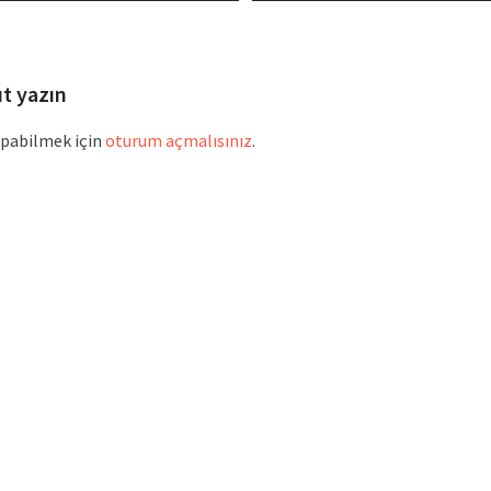
post:
post:
ıt yazın
pabilmek için
oturum açmalısınız
.