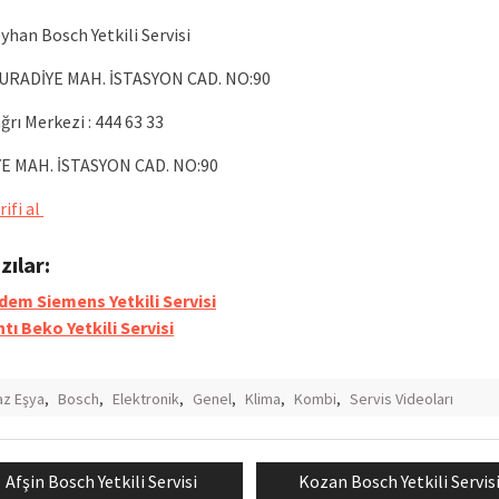
yhan Bosch Yetkili Servisi
MURADİYE MAH. İSTASYON CAD. NO:90
rı Merkezi : 444 63 33
E MAH. İSTASYON CAD. NO:90
rifi al
azılar:
dem Siemens Yetkili Servisi
tı Beko Yetkili Servisi
z Eşya
,
Bosch
,
Elektronik
,
Genel
,
Klima
,
Kombi
,
Servis Videoları
Previous
Next
Afşin Bosch Yetkili Servisi
Kozan Bosch Yetkili Servis
mesi