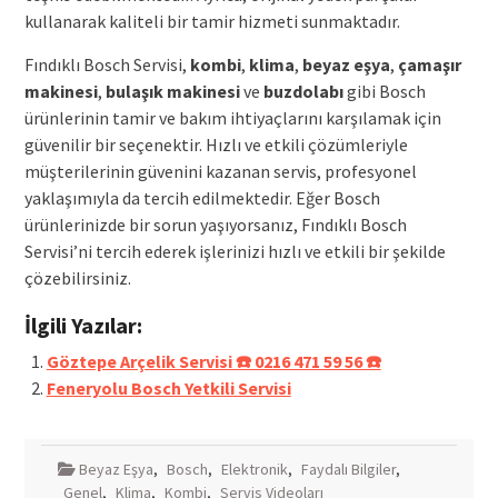
kullanarak kaliteli bir tamir hizmeti sunmaktadır.
Fındıklı Bosch Servisi,
kombi
,
klima
,
beyaz eşya
,
çamaşır
makinesi
,
bulaşık makinesi
ve
buzdolabı
gibi Bosch
ürünlerinin tamir ve bakım ihtiyaçlarını karşılamak için
güvenilir bir seçenektir. Hızlı ve etkili çözümleriyle
müşterilerinin güvenini kazanan servis, profesyonel
yaklaşımıyla da tercih edilmektedir. Eğer Bosch
ürünlerinizde bir sorun yaşıyorsanız, Fındıklı Bosch
Servisi’ni tercih ederek işlerinizi hızlı ve etkili bir şekilde
çözebilirsiniz.
İlgili Yazılar:
Göztepe Arçelik Servisi ☎️ 0216 471 59 56 ☎️
Feneryolu Bosch Yetkili Servisi
Beyaz Eşya
,
Bosch
,
Elektronik
,
Faydalı Bilgiler
,
Genel
,
Klima
,
Kombi
,
Servis Videoları