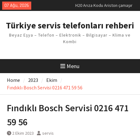
Skip
H20 Arıza Kodu Ariston çamaşır
07 Ağu, 2026
to
makinesi Sorunu
LG kombi E2 Arızası Çözümü
content
Türkiye servis telefonları rehberi
Arçelik buzdolabı F5 Hatası
Çözüm Yöntemleri
Beyaz Eşya – Telefon – Elektronik – Bilgisayar – Klima ve
Vaillant çamaşır makinesi E03
Kombi
Arıza Kodu
Ferroli klima E3 Arızası Çözümü
Menu
Home
2023
Ekim
Fındıklı Bosch Servisi 0216 471 59 56
Fındıklı Bosch Servisi 0216 471
59 56
2 Ekim 2023
servis