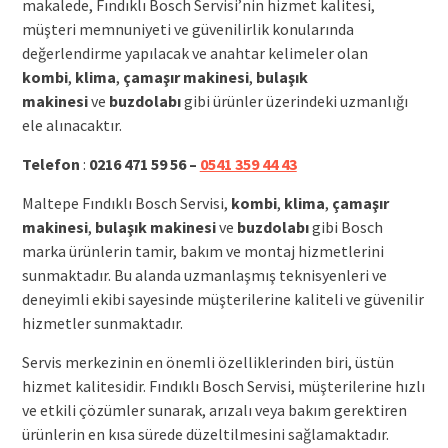
makalede, Fındıklı Bosch Servisi’nin hizmet kalitesi,
müşteri memnuniyeti ve güvenilirlik konularında
değerlendirme yapılacak ve anahtar kelimeler olan
kombi
,
klima
,
çamaşır makinesi
,
bulaşık
makinesi
ve
buzdolabı
gibi ürünler üzerindeki uzmanlığı
ele alınacaktır.
Telefon
:
0216 471 59 56 –
0541 359 44 43
Maltepe Fındıklı Bosch Servisi,
kombi
,
klima
,
çamaşır
makinesi
,
bulaşık makinesi
ve
buzdolabı
gibi Bosch
marka ürünlerin tamir, bakım ve montaj hizmetlerini
sunmaktadır. Bu alanda uzmanlaşmış teknisyenleri ve
deneyimli ekibi sayesinde müşterilerine kaliteli ve güvenilir
hizmetler sunmaktadır.
Servis merkezinin en önemli özelliklerinden biri, üstün
hizmet kalitesidir. Fındıklı Bosch Servisi, müşterilerine hızlı
ve etkili çözümler sunarak, arızalı veya bakım gerektiren
ürünlerin en kısa sürede düzeltilmesini sağlamaktadır.