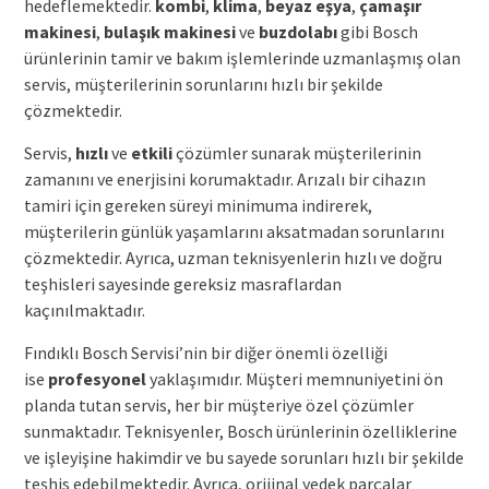
hedeflemektedir.
kombi
,
klima
,
beyaz eşya
,
çamaşır
makinesi
,
bulaşık makinesi
ve
buzdolabı
gibi Bosch
ürünlerinin tamir ve bakım işlemlerinde uzmanlaşmış olan
servis, müşterilerinin sorunlarını hızlı bir şekilde
çözmektedir.
Servis,
hızlı
ve
etkili
çözümler sunarak müşterilerinin
zamanını ve enerjisini korumaktadır. Arızalı bir cihazın
tamiri için gereken süreyi minimuma indirerek,
müşterilerin günlük yaşamlarını aksatmadan sorunlarını
çözmektedir. Ayrıca, uzman teknisyenlerin hızlı ve doğru
teşhisleri sayesinde gereksiz masraflardan
kaçınılmaktadır.
Fındıklı Bosch Servisi’nin bir diğer önemli özelliği
ise
profesyonel
yaklaşımıdır. Müşteri memnuniyetini ön
planda tutan servis, her bir müşteriye özel çözümler
sunmaktadır. Teknisyenler, Bosch ürünlerinin özelliklerine
ve işleyişine hakimdir ve bu sayede sorunları hızlı bir şekilde
teşhis edebilmektedir. Ayrıca, orijinal yedek parçalar