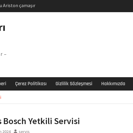
u Ariston çamaşır
unu
Arızası Çözümü
rı
labı F5 Hatası Çözüm
şır makinesi E03 Arıza
r –
 E3 Arızası Çözümü
eri
Çerez Politikası
Gizlilik Sözleşmesi
Hakkımızda
i
s Bosch Yetkili Servisi
n 2024
servis