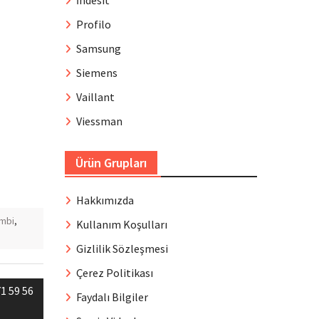
İndesit
Profilo
Samsung
Siemens
Vaillant
Viessman
Ürün Grupları
Hakkımızda
mbi
,
Kullanım Koşulları
Gizlilik Sözleşmesi
Çerez Politikası
1 59 56
Faydalı Bilgiler