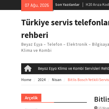
Skip
Son Yazılanlar
H20 Arıza Kod
07 Ağu, 2026
to
makinesi Sor
content
LG kombi E2 
Türkiye servis telefonla
Arçelik buzdo
Yöntemleri
rehberi
Vaillant çama
Kodu
Beyaz Eşya – Telefon – Elektronik – Bilgisaya
Ferroli klima
Klima ve Kombi
Beyaz Eşya Klima ve Kombi Servisleri Rehb
Home
Home
2024
Nisan
Bitlis Bosch Yetkili Servis
Bitli
Arçelik
15 Nisa