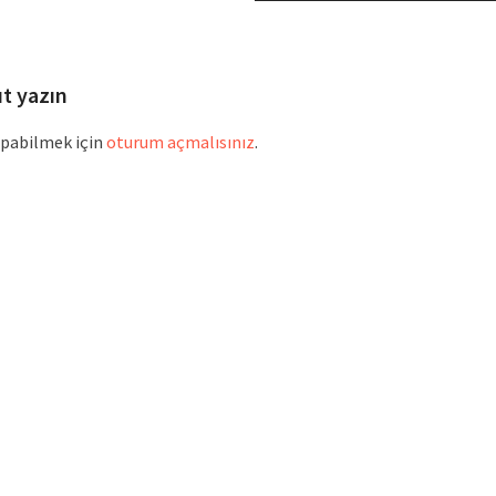
ıt yazın
pabilmek için
oturum açmalısınız
.