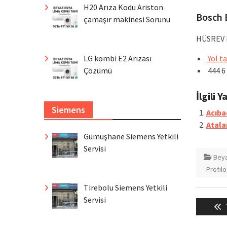
H20 Arıza Kodu Ariston
Bosch B
çamaşır makinesi Sorunu
HÜSREV P
LG kombi E2 Arızası
Yol ta
Çözümü
444 6
İlgili Y
Siemens
Acıba
Atala
Gümüşhane Siemens Yetkili
Servisi
Beya
Profilo
Tirebolu Siemens Yetkili
Yazı
Servisi
gezin