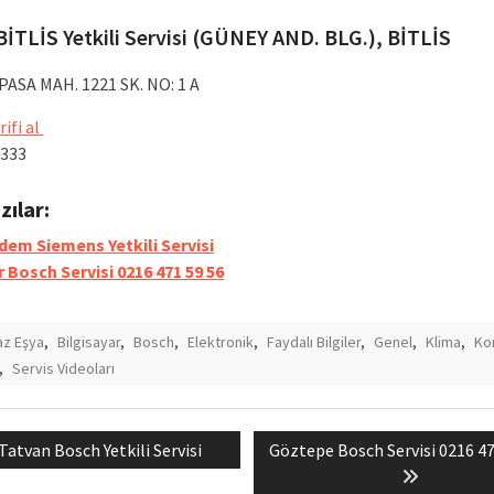
İTLİS Yetkili Servisi (GÜNEY AND. BLG.), BİTLİS
ASA MAH. 1221 SK. NO: 1 A
rifi al
 333
azılar:
dem Siemens Yetkili Servisi
r Bosch Servisi 0216 471 59 56
z Eşya
,
Bilgisayar
,
Bosch
,
Elektronik
,
Faydalı Bilgiler
,
Genel
,
Klima
,
Ko
,
Servis Videoları
Previous
Next
Tatvan Bosch Yetkili Servisi
Göztepe Bosch Servisi 0216 47
mesi
post:
post: