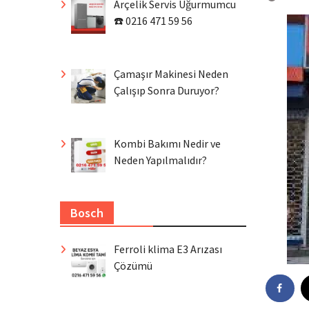
Arçelik Servis Uğurmumcu
☎️ 0216 471 59 56
Çamaşır Makinesi Neden
Çalışıp Sonra Duruyor?
Kombi Bakımı Nedir ve
Neden Yapılmalıdır?
Bosch
Ferroli klima E3 Arızası
Çözümü