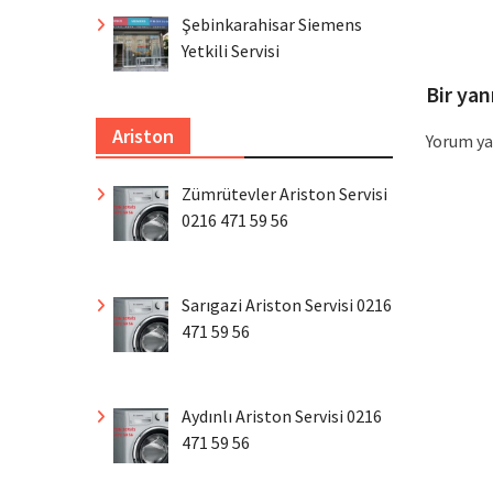
Şebinkarahisar Siemens
Yetkili Servisi
Bir yan
Ariston
Yorum ya
Zümrütevler Ariston Servisi
0216 471 59 56
Sarıgazi Ariston Servisi 0216
471 59 56
Aydınlı Ariston Servisi 0216
471 59 56