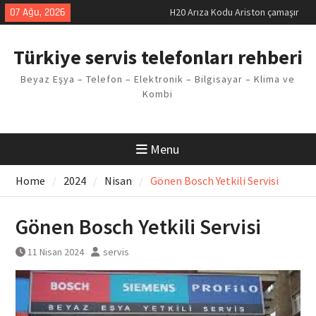
Skip
07 Ağu, 2026
H20 Arıza Kodu Ariston çamaşır
to
makinesi Sorunu
content
LG kombi E2 Arızası Çözümü
Türkiye servis telefonları rehberi
Arçelik buzdolabı F5 Hatası
Çözüm Yöntemleri
Beyaz Eşya – Telefon – Elektronik – Bilgisayar – Klima ve
Vaillant çamaşır makinesi E03
Kombi
Arıza Kodu
Ferroli klima E3 Arızası Çözümü
Menu
Home
2024
Nisan
Gönen Bosch Yetkili Servisi
Gönen Bosch Yetkili Servisi
11 Nisan 2024
servis