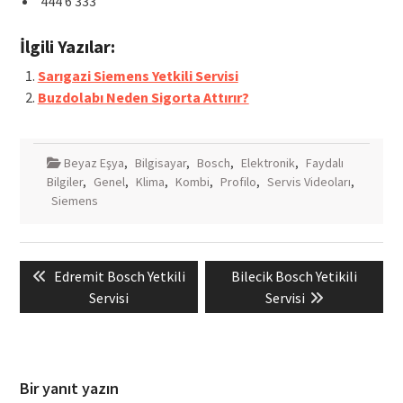
444 6 333
İlgili Yazılar:
Sarıgazi Siemens Yetkili Servisi
Buzdolabı Neden Sigorta Attırır?
Beyaz Eşya
,
Bilgisayar
,
Bosch
,
Elektronik
,
Faydalı
Bilgiler
,
Genel
,
Klima
,
Kombi
,
Profilo
,
Servis Videoları
,
Siemens
Yazı
Previous
Next
Edremit Bosch Yetkili
Bilecik Bosch Yetikili
gezinmesi
post:
post:
Servisi
Servisi
Bir yanıt yazın