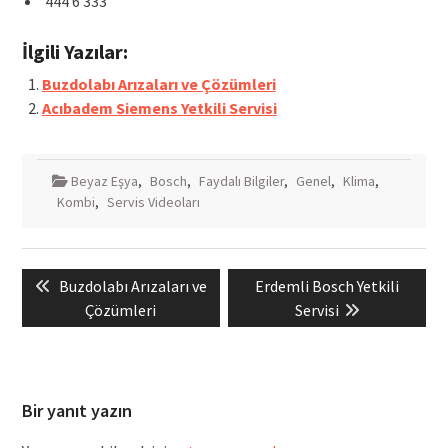
444 6 333
İlgili Yazılar:
Buzdolabı Arızaları ve Çözümleri
Acıbadem Siemens Yetkili Servisi
Beyaz Eşya
,
Bosch
,
Faydalı Bilgiler
,
Genel
,
Klima
,
Kombi
,
Servis Videoları
Yazı
Previous
Next
Buzdolabı Arızaları ve
Erdemli Bosch Yetkili
gezinmesi
post:
post:
Çözümleri
Servisi
Bir yanıt yazın