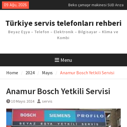
Skip
09 Ağu, 2026
Beko çamaşır makinesi SUD Arıza
to
Kodu
content
Demirdöküm buzdolabı E1 Arıza
Türkiye servis telefonları rehberi
Kodu
Demirdöküm çamaşır makinesi E5
Beyaz Eşya – Telefon – Elektronik – Bilgisayar – Klima ve
Arızası Çözümü
Kombi
E02 Arıza Kodu Regal kombi
Sorunu
Viessmann kombi F3 Hatası
Çözüm Yöntemleri
Menu
Home
2024
Mayıs
Anamur Bosch Yetkili Servisi
Anamur Bosch Yetkili Servisi
10 Mayıs 2024
servis