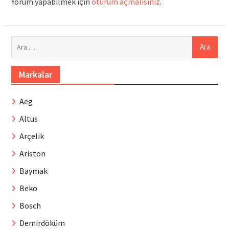
Yorum yapabilmek için
oturum açmalısınız
.
Arama:
Markalar
Aeg
Altus
Arçelik
Ariston
Baymak
Beko
Bosch
Demirdöküm