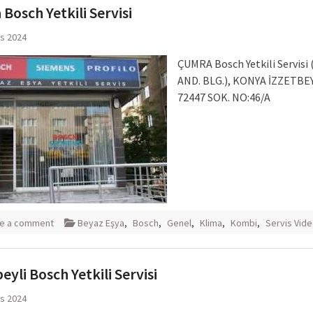
Bosch Yetkili Servisi
ıs 2024
ÇUMRA Bosch Yetkili Servisi
AND. BLG.), KONYA İZZETBE
72447 SOK. NO:46/A
e a comment
Beyaz Eşya
,
Bosch
,
Genel
,
Klima
,
Kombi
,
Servis Vide
eyli Bosch Yetkili Servisi
ıs 2024