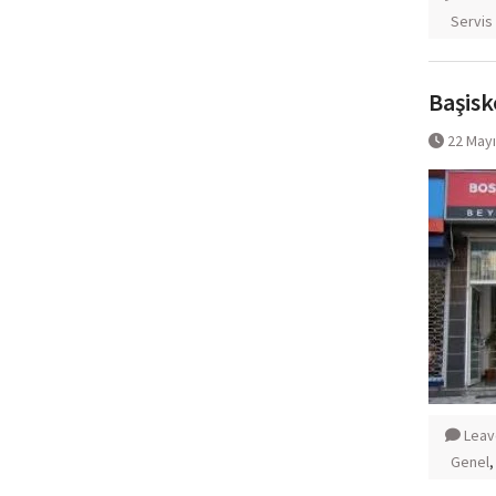
Servis 
Başisk
22 May
Leav
Genel