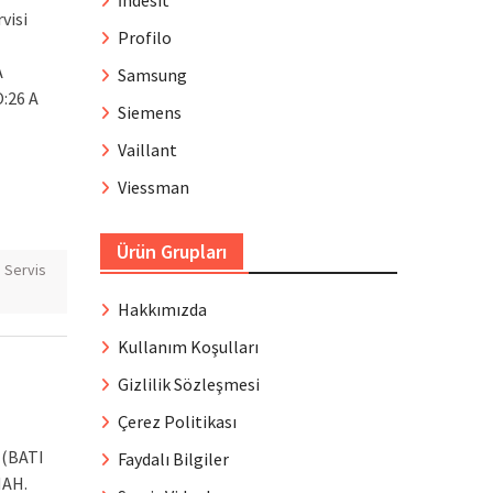
İndesit
visi
Profilo
A
Samsung
:26 A
Siemens
Vaillant
Viessman
Ürün Grupları
Servis
Hakkımızda
Kullanım Koşulları
Gizlilik Sözleşmesi
Çerez Politikası
 (BATI
Faydalı Bilgiler
MAH.