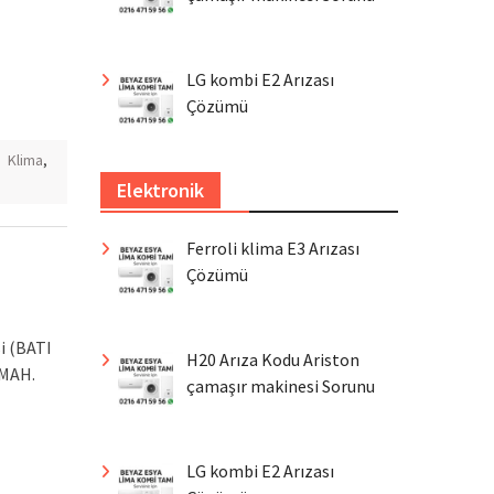
LG kombi E2 Arızası
Çözümü
,
Klima
,
Elektronik
Ferroli klima E3 Arızası
Çözümü
i (BATI
H20 Arıza Kodu Ariston
 MAH.
çamaşır makinesi Sorunu
LG kombi E2 Arızası