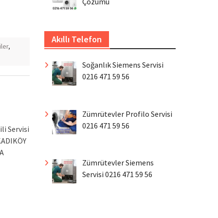
Çözümü
Akıllı Telefon
iler
,
Soğanlık Siemens Servisi
0216 471 59 56
Zümrütevler Profilo Servisi
0216 471 59 56
i Servisi
KADIKÖY
/A
Zümrütevler Siemens
Servisi 0216 471 59 56