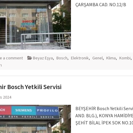
ÇARŞAMBA CAD. NO.12/B
e a comment
Beyaz Eşya
,
Bosch
,
Elektronik
,
Genel
,
Klima
,
Kombi
,
rı
ir Bosch Yetkili Servisi
ıs 2024
BEYŞEHİR Bosch Yetkili Servi
AND. BLG.), KONYA HAMİDİY
ŞEHİT BİLAL İPEK SOK NO.10