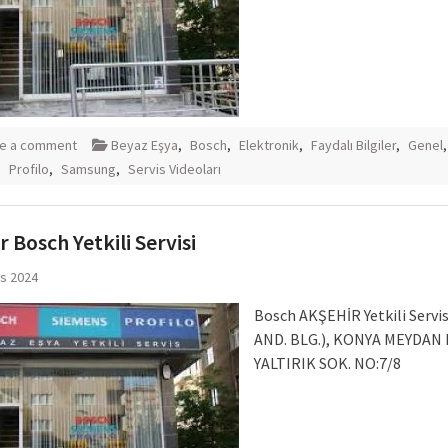
e a comment
Beyaz Eşya
,
Bosch
,
Elektronik
,
Faydalı Bilgiler
,
Genel
,
Profilo
,
Samsung
,
Servis Videoları
r Bosch Yetkili Servisi
ıs 2024
Bosch AKŞEHİR Yetkili Servis
AND. BLG.), KONYA MEYDAN
YALTIRIK SOK. NO:7/8