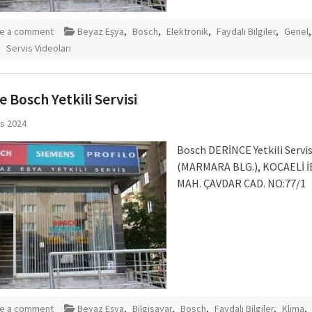
e a comment
Beyaz Eşya
,
Bosch
,
Elektronik
,
Faydalı Bilgiler
,
Genel
,
Servis Videoları
e Bosch Yetkili Servisi
ıs 2024
Bosch DERİNCE Yetkili Servis
(MARMARA BLG.), KOCAELİ İ
MAH. ÇAVDAR CAD. NO:77/1
e a comment
Beyaz Eşya
,
Bilgisayar
,
Bosch
,
Faydalı Bilgiler
,
Klima
,