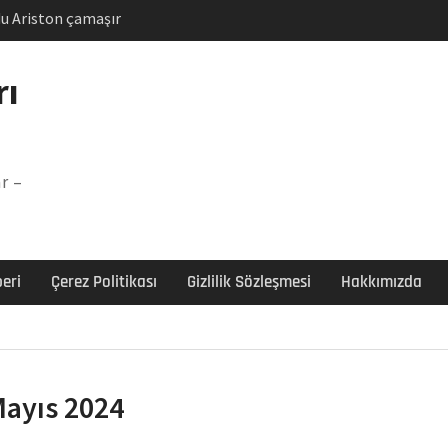
u Ariston çamaşır
unu
Arızası Çözümü
rı
labı F5 Hatası Çözüm
şır makinesi E03 Arıza
r –
 E3 Arızası Çözümü
eri
Çerez Politikası
Gizlilik Sözleşmesi
Hakkımızda
ayıs 2024