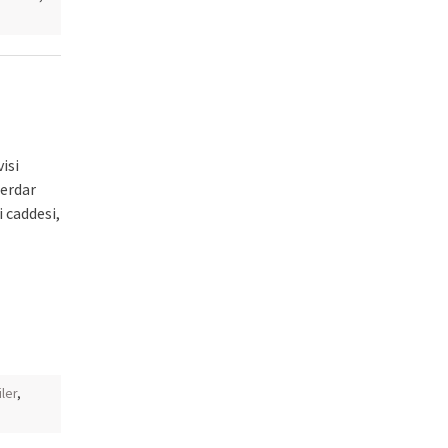
isi
erdar
 caddesi,
iler
,