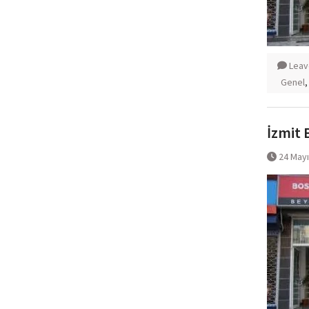
Leav
Genel
İzmit 
24 May