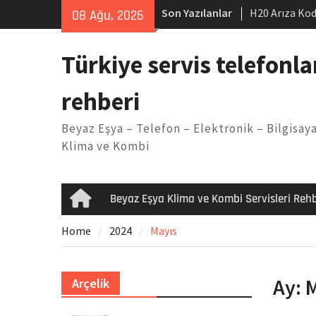
Skip
Son Yazılanlar
H20 Arıza Kod
08 Ağu, 2026
to
makinesi Sor
content
LG kombi E2 
Türkiye servis telefonla
Arçelik buzdo
Yöntemleri
rehberi
Vaillant çama
Kodu
Beyaz Eşya – Telefon – Elektronik – Bilgisaya
Ferroli klima
Klima ve Kombi
Beyaz Eşya Klima ve Kombi Servisleri Rehb
Home
Home
2024
Mayıs
Ay:
M
Arçelik