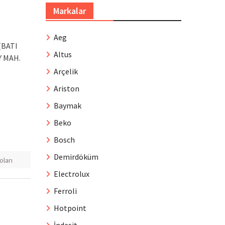
Markalar
Aeg
 (BATI
Altus
Y MAH.
Arçelik
Ariston
Baymak
Beko
Bosch
Demirdöküm
oları
Electrolux
Ferroli
Hotpoint