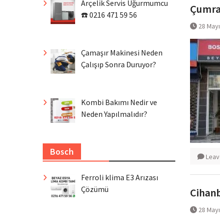
Arçelik Servis Uğurmumcu
Çumra 
☎️ 0216 471 59 56
28 May
Çamaşır Makinesi Neden
Çalışıp Sonra Duruyor?
Kombi Bakımı Nedir ve
Neden Yapılmalıdır?
Bosch
Leav
Ferroli klima E3 Arızası
Çözümü
Cihanb
28 May