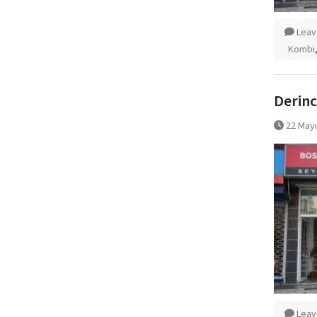
Leav
Kombi
Derinc
22 May
Leav