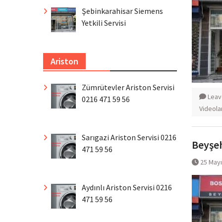
Şebinkarahisar Siemens
Yetkili Servisi
Ariston
Zümrütevler Ariston Servisi
Leav
0216 471 59 56
Videola
Sarıgazi Ariston Servisi 0216
Beyşeh
471 59 56
25 May
Aydınlı Ariston Servisi 0216
471 59 56