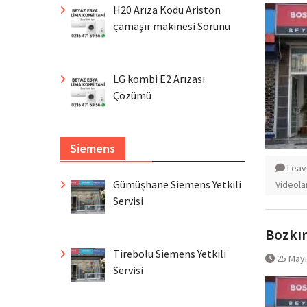
H20 Arıza Kodu Ariston
çamaşır makinesi Sorunu
LG kombi E2 Arızası
Çözümü
Siemens
Leav
Gümüşhane Siemens Yetkili
Videola
Servisi
Bozkır
Tirebolu Siemens Yetkili
25 May
Servisi