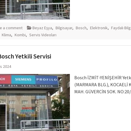
e a comment
Beyaz Eşya
,
Bilgisayar
,
Bosch
,
Elektronik
,
Faydalı Bilg
,
Klima
,
Kombi
,
Servis Videoları
Bosch Yetkili Servisi
ıs 2024
Bosch İZMİT-YENİŞEHİR Yetkil
(MARMARA BLG.), KOCAELİ 
MAH. GÜVERCİN SOK. NO:20