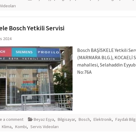
Videoları
ele Bosch Yetkili Servisi
ıs 2024
Bosch BAŞİSKELE Yetkili Serv
(MARMARA BLG.), KOCAELİ S
mahallesi, Selahaddin Eyyubi
No:76A
e a comment
Beyaz Eşya
,
Bilgisayar
,
Bosch
,
Elektronik
,
Faydalı Bilg
,
Klima
,
Kombi
,
Servis Videoları