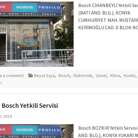
Bosch CİHANBEYLİ Yetkili Ser
(BATI AND. BLG.), KONYA
CUMHURİYET MAH. MUSTAF
KERİMOĞLU CAD. D BLOK NO
e a comment
Beyaz Eşya
,
Bosch
,
Elektronik
,
Genel
,
Klima
,
Kombi
,
rı
 Bosch Yetkili Servisi
ıs 2024
Bosch BOZKIR Yetkili Servisi
AND. BLG.), KONYA YUKARI 