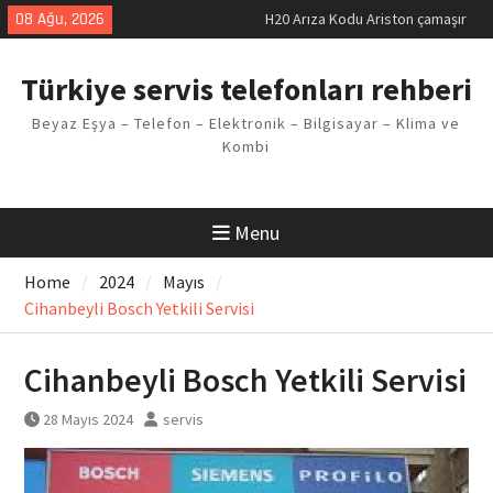
Skip
08 Ağu, 2026
H20 Arıza Kodu Ariston çamaşır
to
makinesi Sorunu
content
LG kombi E2 Arızası Çözümü
Türkiye servis telefonları rehberi
Arçelik buzdolabı F5 Hatası
Çözüm Yöntemleri
Beyaz Eşya – Telefon – Elektronik – Bilgisayar – Klima ve
Vaillant çamaşır makinesi E03
Kombi
Arıza Kodu
Ferroli klima E3 Arızası Çözümü
Menu
Home
2024
Mayıs
Cihanbeyli Bosch Yetkili Servisi
Cihanbeyli Bosch Yetkili Servisi
28 Mayıs 2024
servis