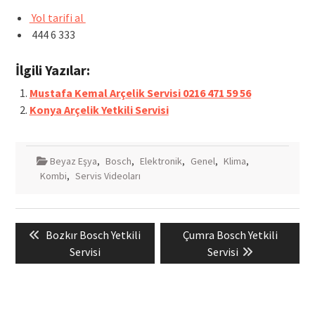
Yol tarifi al
444 6 333
İlgili Yazılar:
Mustafa Kemal Arçelik Servisi 0216 471 59 56
Konya Arçelik Yetkili Servisi
Beyaz Eşya
,
Bosch
,
Elektronik
,
Genel
,
Klima
,
Kombi
,
Servis Videoları
Yazı
Previous
Next
Bozkır Bosch Yetkili
Çumra Bosch Yetkili
gezinmesi
post:
post:
Servisi
Servisi