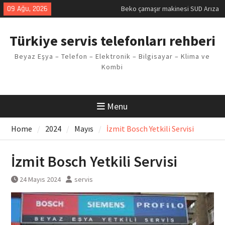
Skip
09 Ağu, 2026
Beko çamaşır makinesi SUD Arıza
to
Kodu
content
Demirdöküm buzdolabı E1 Arıza
Türkiye servis telefonları rehberi
Kodu
Demirdöküm çamaşır makinesi E5
Beyaz Eşya – Telefon – Elektronik – Bilgisayar – Klima ve
Arızası Çözümü
Kombi
E02 Arıza Kodu Regal kombi
Sorunu
Viessmann kombi F3 Hatası
Çözüm Yöntemleri
Menu
Home
2024
Mayıs
İzmit Bosch Yetkili Servisi
İzmit Bosch Yetkili Servisi
24 Mayıs 2024
servis