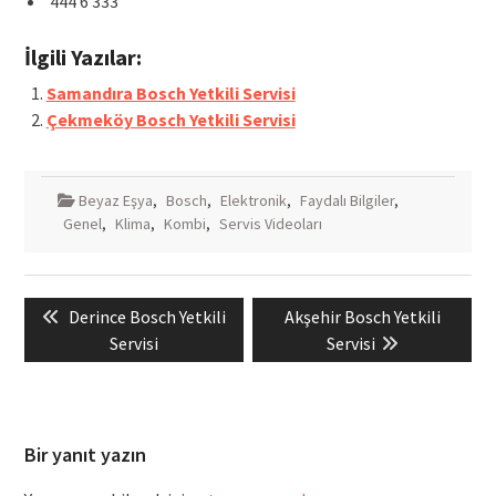
444 6 333
İlgili Yazılar:
Samandıra Bosch Yetkili Servisi
Çekmeköy Bosch Yetkili Servisi
Beyaz Eşya
,
Bosch
,
Elektronik
,
Faydalı Bilgiler
,
Genel
,
Klima
,
Kombi
,
Servis Videoları
Yazı
Previous
Next
Derince Bosch Yetkili
Akşehir Bosch Yetkili
gezinmesi
post:
post:
Servisi
Servisi
Bir yanıt yazın