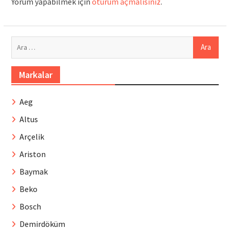
Yorum yapabilmek için
oturum açmalısınız
.
Arama:
Markalar
Aeg
Altus
Arçelik
Ariston
Baymak
Beko
Bosch
Demirdöküm