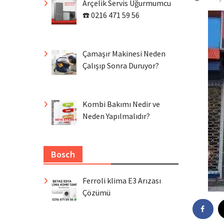
Arçelik Servis Uğurmumcu
☎️ 0216 471 59 56
Çamaşır Makinesi Neden
Çalışıp Sonra Duruyor?
Kombi Bakımı Nedir ve
Neden Yapılmalıdır?
Bosch
Ferroli klima E3 Arızası
Çözümü