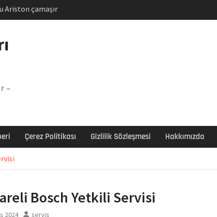
u Ariston çamaşır
unu
Arızası Çözümü
rı
labı F5 Hatası Çözüm
şır makinesi E03 Arıza
r –
 E3 Arızası Çözümü
eri
Çerez Politikası
Gizlilik Sözleşmesi
Hakkımızda
rvisi
areli Bosch Yetkili Servisi
ıs 2024
servis