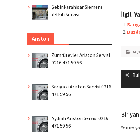
Şebinkarahisar Siemens
İlgili Y
Yetkili Servisi
Sarıg
Buzdo
Ariston
Beya
Zümrütevler Ariston Servisi
0216 471 59 56
Yazı
Pre
Bul
gezin
pos
Sarıgazi Ariston Servisi 0216
471 59 56
Bir yan
Aydınlı Ariston Servisi 0216
471 59 56
Yorum ya