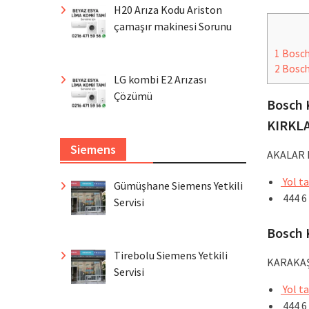
H20 Arıza Kodu Ariston
çamaşır makinesi Sorunu
1
Bosch 
2
Bosch 
LG kombi E2 Arızası
Çözümü
Bosch 
KIRKL
Siemens
AKALAR M
Yol ta
Gümüşhane Siemens Yetkili
444 6
Servisi
Bosch 
Tirebolu Siemens Yetkili
KARAKAŞ
Servisi
Yol ta
444 6