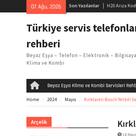
Skip
Son Yazılanlar
H20 Arıza Kod
07 Ağu, 2026
to
makinesi Sor
content
LG kombi E2 
Türkiye servis telefonla
Arçelik buzdo
Yöntemleri
rehberi
Vaillant çama
Kodu
Beyaz Eşya – Telefon – Elektronik – Bilgisaya
Ferroli klima
Klima ve Kombi
Beyaz Eşya Klima ve Kombi Servisleri Rehb
Home
Home
2024
Mayıs
Kırklareli Bosch Yetkili Se
Kırkl
Arçelik
18 May