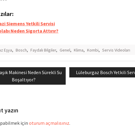
azılar:
azi Siemens Yetkili Servisi
labı Neden Sigorta Attırır?
z Eşya
,
Bosch
,
Faydalı Bilgiler
,
Genel
,
Klima
,
Kombi
,
Servis Videoları
vious
Next
aşık Makinesi Neden Sürekli Su
Lüleburgaz Bosch Yetkili Serv
mesi
t:
post:
Boşaltıyor?
ıt yazın
pabilmek için
oturum açmalısınız
.