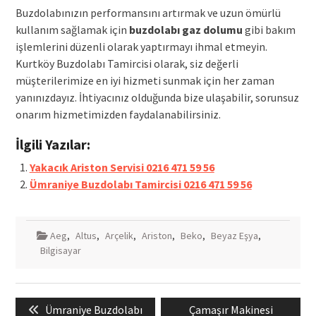
Buzdolabınızın performansını artırmak ve uzun ömürlü
kullanım sağlamak için
buzdolabı gaz dolumu
gibi bakım
işlemlerini düzenli olarak yaptırmayı ihmal etmeyin.
Kurtköy Buzdolabı Tamircisi olarak, siz değerli
müşterilerimize en iyi hizmeti sunmak için her zaman
yanınızdayız. İhtiyacınız olduğunda bize ulaşabilir, sorunsuz
onarım hizmetimizden faydalanabilirsiniz.
İlgili Yazılar:
Yakacık Ariston Servisi 0216 471 59 56
Ümraniye Buzdolabı Tamircisi 0216 471 59 56
Aeg
,
Altus
,
Arçelik
,
Ariston
,
Beko
,
Beyaz Eşya
,
Bilgisayar
Yazı
Previous
Next
Ümraniye Buzdolabı
Çamaşır Makinesi
gezinmesi