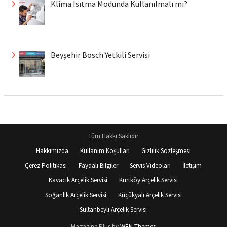
Klima Isıtma Modunda Kullanılmalı mı?
Beyşehir Bosch Yetkili Servisi
Tüm Hakkı Saklıdır
Hakkımızda
Kullanım Koşulları
Gizlilik Sözleşmesi
Çerez Politikası
Faydalı Bilgiler
Servis Videoları
İletişim
Kavacık Arçelik Servisi
Kurtköy Arçelik Servisi
Soğanlık Arçelik Servisi
Küçükyalı Arçelik Servisi
Sultanbeyli Arçelik Servisi
Magazine Plus by
WEN Themes