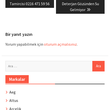
post:
post:
Tamircisi 0216 471 59 56
Deterjan Gözünden Su
Gelmiyor
Bir yanıt yazın
Yorum yapabilmek için
oturum açmalısınız
.
Arama:
Markalar
Aeg
Altus
Arçelik