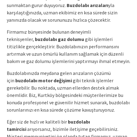
sunmaktan gurur duyuyoruz.
Buzdolabı arızaları
yla
karşılaştığınızda, uzman ekibimiz en kısa sürede sizin
yanınızda olacak ve sorununuzu hızlıca çözecektir.
Firmamız bünyesinde bulunan deneyimli
teknisyenler,
buzdolabı gaz dolumu
gibi işlemleri
titizlikle gerçekleştirir. Buzdolabınızın performansını
artırmak ve uzun ömürlü kullanım sağlamak için düzenli
bakım ve gaz dolumu işlemlerini yaptırmayı ihmal etmeyin.
Buzdolabınızda meydana gelen arızaların çözümü
için
buzdolabı motor değişimi
gibi teknik işlemler
gerekebilir. Bu noktada, uzman ellerden destek almak
önemlidir. Biz, Kurtköy bölgesindeki müşterilerimize bu
konuda profesyonel ve güvenilir hizmet sunarak, buzdolabı
sorunlarınızı en kısa sürede çözüme kavuşturuyoruz.
Eğer siz de hızlı ve kaliteli bir
buzdolabı
tamircisi
arıyorsanız, bizimle iletişime geçebilirsiniz.
Müşteri memnuniyetini ön planda tutan firmamız, uzman