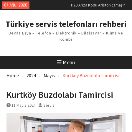
Skip
07 Ağu, 2026
H20 Arıza Kodu Ariston çamaşır
to
makinesi Sorunu
content
LG kombi E2 Arızası Çözümü
Türkiye servis telefonları rehberi
Arçelik buzdolabı F5 Hatası
Çözüm Yöntemleri
Beyaz Eşya – Telefon – Elektronik – Bilgisayar – Klima ve
Vaillant çamaşır makinesi E03
Kombi
Arıza Kodu
Ferroli klima E3 Arızası Çözümü
Menu
Home
2024
Mayıs
Kurtköy Buzdolabı Tamircisi
Kurtköy Buzdolabı Tamircisi
11 Mayıs 2024
servis