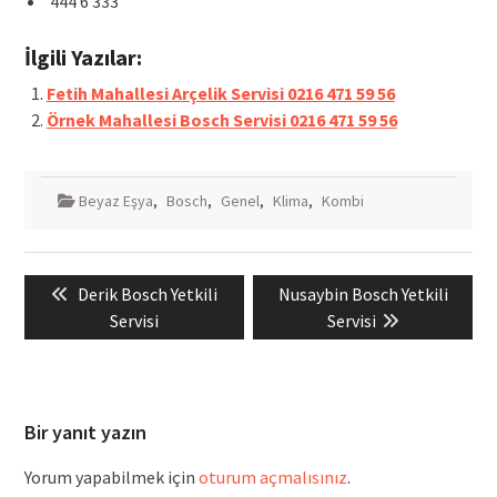
444 6 333
İlgili Yazılar:
Fetih Mahallesi Arçelik Servisi 0216 471 59 56
Örnek Mahallesi Bosch Servisi 0216 471 59 56
Beyaz Eşya
,
Bosch
,
Genel
,
Klima
,
Kombi
Yazı
Previous
Next
Derik Bosch Yetkili
Nusaybin Bosch Yetkili
gezinmesi
post:
post:
Servisi
Servisi
Bir yanıt yazın
Yorum yapabilmek için
oturum açmalısınız
.