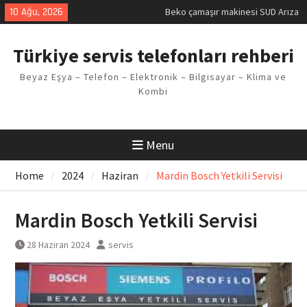
Skip
10 Ağu, 2026
Beko çamaşır makinesi SUD Arıza
to
Kodu
content
Demirdöküm buzdolabı E1 Arıza
Türkiye servis telefonları rehberi
Kodu
Demirdöküm çamaşır makinesi E5
Beyaz Eşya – Telefon – Elektronik – Bilgisayar – Klima ve
Arızası Çözümü
Kombi
E02 Arıza Kodu Regal kombi
Sorunu
Viessmann kombi F3 Hatası
Çözüm Yöntemleri
Menu
Home
2024
Haziran
Mardin Bosch Yetkili Servisi
Mardin Bosch Yetkili Servisi
28 Haziran 2024
servis