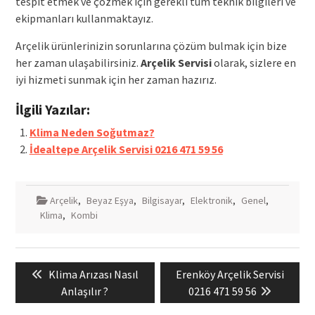
tespit etmek ve çözmek için gerekli tüm teknik bilgileri ve
ekipmanları kullanmaktayız.
Arçelik ürünlerinizin sorunlarına çözüm bulmak için bize
her zaman ulaşabilirsiniz.
Arçelik Servisi
olarak, sizlere en
iyi hizmeti sunmak için her zaman hazırız.
İlgili Yazılar:
Klima Neden Soğutmaz?
İdealtepe Arçelik Servisi 0216 471 59 56
Arçelik
,
Beyaz Eşya
,
Bilgisayar
,
Elektronik
,
Genel
,
Klima
,
Kombi
Yazı
Previous
Next
Klima Arızası Nasıl
Erenköy Arçelik Servisi
gezinmesi
post:
post:
Anlaşılır ?
0216 471 59 56