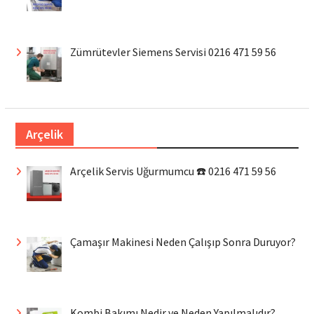
Zümrütevler Siemens Servisi 0216 471 59 56
Arçelik
Arçelik Servis Uğurmumcu ☎️ 0216 471 59 56
Çamaşır Makinesi Neden Çalışıp Sonra Duruyor?
Kombi Bakımı Nedir ve Neden Yapılmalıdır?