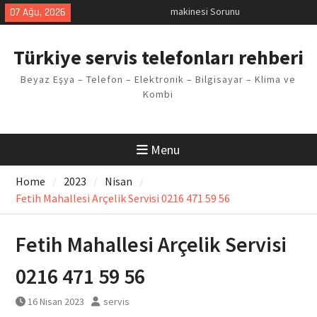
Skip
07 Ağu, 2026
LG kombi E2 Arızası Çözümü
to
Arçelik buzdolabı F5 Hatası
content
Çözüm Yöntemleri
Türkiye servis telefonları rehberi
Vaillant çamaşır makinesi E03
Arıza Kodu
Beyaz Eşya – Telefon – Elektronik – Bilgisayar – Klima ve
Ferroli klima E3 Arızası Çözümü
Kombi
H20 Arıza Kodu Ariston çamaşır
makinesi Sorunu
Menu
Home
2023
Nisan
Fetih Mahallesi Arçelik Servisi 0216 471 59 56
Fetih Mahallesi Arçelik Servisi
0216 471 59 56
16 Nisan 2023
servis